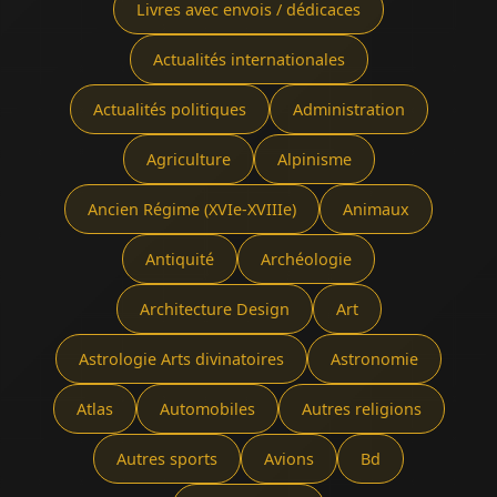
Livres avec envois / dédicaces
Actualités internationales
Actualités politiques
Administration
Agriculture
Alpinisme
Ancien Régime (XVIe-XVIIIe)
Animaux
Antiquité
Archéologie
Architecture Design
Art
Astrologie Arts divinatoires
Astronomie
Atlas
Automobiles
Autres religions
Autres sports
Avions
Bd