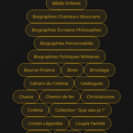
Bébés Enfants
Biographies Chanteurs Musiciens
Biographies Écrivains Philosophes
Biographies Personnalités
Biographies Politiques Militaires
Bourse Finance
Boxe
Bricolage
Cahiers du Cinéma
Catalogues
Chasse
Chemin de fer
Christianisme
Cinéma
Collection "Que sais-je ?"
Contes Légendes
Couple Famille