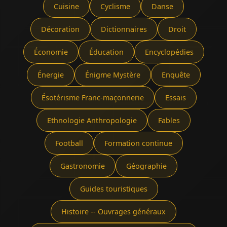
Cuisine
Cyclisme
Danse
Décoration
Dictionnaires
Droit
Économie
Éducation
Encyclopédies
Énergie
Énigme Mystère
Enquête
Ésotérisme Franc-maçonnerie
Essais
Ethnologie Anthropologie
Fables
Football
Formation continue
Gastronomie
Géographie
Guides touristiques
Histoire -- Ouvrages généraux