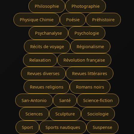
Philosophie
Photographie
Physique Chimie
Poésie
Préhistoire
Psychanalyse
Psychologie
Récits de voyage
Régionalisme
Relaxation
Révolution française
Revues diverses
Revues littéraires
Revues religions
Romans noirs
San-Antonio
Santé
Science-fiction
Sciences
Sculpture
Sociologie
Sport
Sports nautiques
Suspense