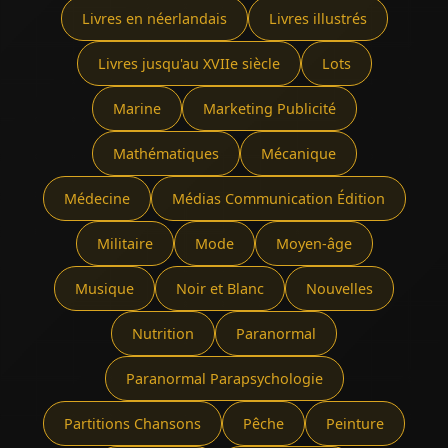
Livres en néerlandais
Livres illustrés
Livres jusqu'au XVIIe siècle
Lots
Marine
Marketing Publicité
Mathématiques
Mécanique
Médecine
Médias Communication Édition
Militaire
Mode
Moyen-âge
Musique
Noir et Blanc
Nouvelles
Nutrition
Paranormal
Paranormal Parapsychologie
Partitions Chansons
Pêche
Peinture