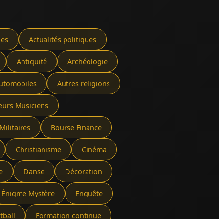
les
Actualités politiques
Antiquité
Archéologie
utomobiles
Autres religions
eurs Musiciens
Militaires
Bourse Finance
Christianisme
Cinéma
e
Danse
Décoration
Énigme Mystère
Enquête
tball
Formation continue