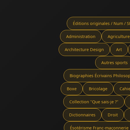
Éditions originales / Num / S
Administration
Agriculture
Architecture Design
Art
Autres sports
Biographies Écrivains Philoso
Boxe
Bricolage
Cahi
Collection "Que sais-je ?"
Dictionnaires
Droit
Ésotérisme Franc-maçonnerie