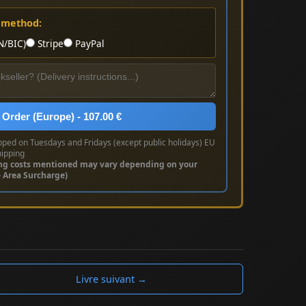
 method:
N/BIC)
Stripe
PayPal
 Order (Europe) - 107.00 €
pped on Tuesdays and Fridays (except public holidays) EU
hipping
ng costs mentioned may vary depending on your
e Area Surcharge)
Livre suivant →