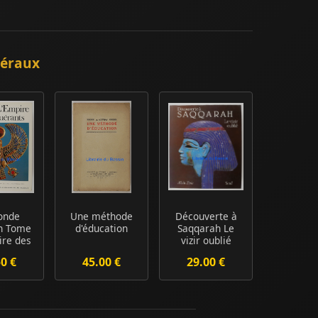
néraux
onde
Une méthode
Découverte à
en Tome
d'éducation
Saqqarah Le
ire des
vizir oublié
érants
50 €
45.00 €
29.00 €
y...