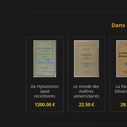
Dans 
De Hylozoismo
Le monde des
La Pai
apud
maîtres
Désar
recentiores
universitaires
du diocèse de
1200.00 €
22.50 €
29.
Liège...