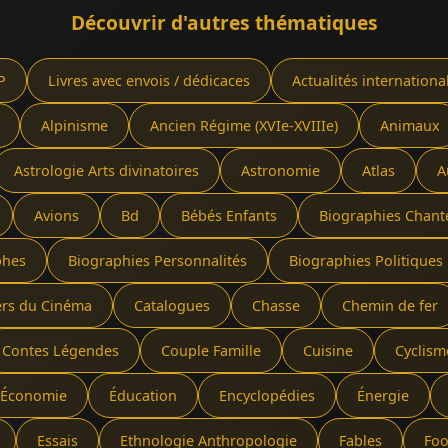
Découvrir d'autres thématiques
P
Livres avec envois / dédicaces
Actualités internationa
Alpinisme
Ancien Régime (XVIe-XVIIIe)
Animaux
Astrologie Arts divinatoires
Astronomie
Atlas
A
Avions
Bd
Bébés Enfants
Biographies Chant
phes
Biographies Personnalités
Biographies Politiques 
ers du Cinéma
Catalogues
Chasse
Chemin de fer
Contes Légendes
Couple Famille
Cuisine
Cyclism
Économie
Éducation
Encyclopédies
Énergie
Essais
Ethnologie Anthropologie
Fables
Foo