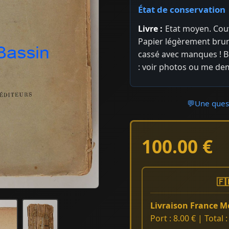
État de conservation
Livre :
Etat moyen. Couv
Papier légèrement brun
cassé avec manques ! B
: voir photos ou me de
💬
Une quest
100.00 €
🇫
Livraison France Mé
Port : 8.00 € | Total 