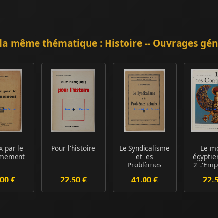
la même thématique : Histoire -- Ouvrages gé
x par le
Pour l'histoire
Le Syndicalisme
Le m
mement
et les
égypti
Problèmes
2 L'Emp
actuels
Conqu
00 €
22.50 €
41.00 €
22.
L'Eg