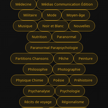
Médecine
Médias Communication Édition
Militaire
Mode
Moyen-âge
Musique
Noir et Blanc
Nouvelles
Nutrition
Paranormal
Paranormal Parapsychologie
Partitions Chansons
Pêche
Peinture
Philosophie
Photographie
Physique Chimie
Poésie
Préhistoire
Psychanalyse
Psychologie
Récits de voyage
Régionalisme