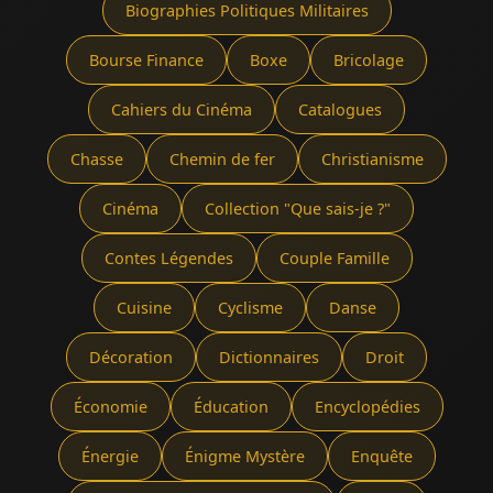
Biographies Politiques Militaires
Bourse Finance
Boxe
Bricolage
Cahiers du Cinéma
Catalogues
Chasse
Chemin de fer
Christianisme
Cinéma
Collection "Que sais-je ?"
Contes Légendes
Couple Famille
Cuisine
Cyclisme
Danse
Décoration
Dictionnaires
Droit
Économie
Éducation
Encyclopédies
Énergie
Énigme Mystère
Enquête