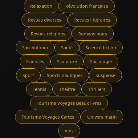
Relaxation
Révolution française
Revues diverses
Revues littéraires
Revues religions
Romans noirs
San-Antonio
Santé
Science-fiction
Sciences
Sculpture
Sociologie
Sport
Sports nautiques
Suspense
Tennis
Théâtre
Thrillers
Tourisme Voyages Beaux livres
Tourisme Voyages Cartes
Univers marin
Vins