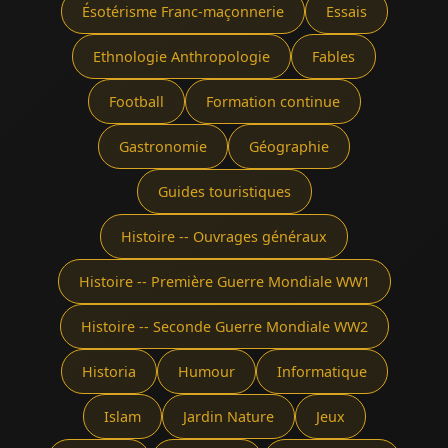
Ésotérisme Franc-maçonnerie
Essais
Ethnologie Anthropologie
Fables
Football
Formation continue
Gastronomie
Géographie
Guides touristiques
Histoire -- Ouvrages généraux
Histoire -- Première Guerre Mondiale WW1
Histoire -- Seconde Guerre Mondiale WW2
Historia
Humour
Informatique
Islam
Jardin Nature
Jeux