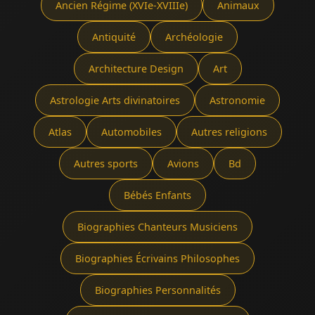
Ancien Régime (XVIe-XVIIIe)
Animaux
Antiquité
Archéologie
Architecture Design
Art
Astrologie Arts divinatoires
Astronomie
Atlas
Automobiles
Autres religions
Autres sports
Avions
Bd
Bébés Enfants
Biographies Chanteurs Musiciens
Biographies Écrivains Philosophes
Biographies Personnalités