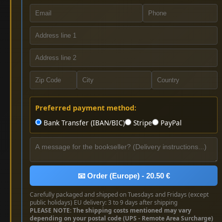
Preferred payment method:
Bank Transfer (IBAN/BIC)
Stripe
PayPal
📧 Order (Europe) - 20.50 €
Carefully packaged and shipped on Tuesdays and Fridays (except
public holidays) EU delivery: 3 to 9 days after shipping
PLEASE NOTE: The shipping costs mentioned may vary
depending on your postal code (UPS - Remote Area Surcharge)