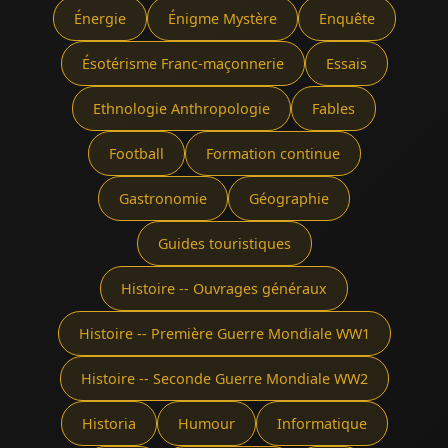
Énergie
Énigme Mystère
Enquête
Ésotérisme Franc-maçonnerie
Essais
Ethnologie Anthropologie
Fables
Football
Formation continue
Gastronomie
Géographie
Guides touristiques
Histoire -- Ouvrages généraux
Histoire -- Première Guerre Mondiale WW1
Histoire -- Seconde Guerre Mondiale WW2
Historia
Humour
Informatique