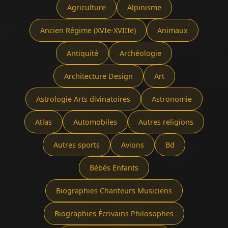
Agriculture
Alpinisme
Ancien Régime (XVIe-XVIIIe)
Animaux
Antiquité
Archéologie
Architecture Design
Art
Astrologie Arts divinatoires
Astronomie
Atlas
Automobiles
Autres religions
Autres sports
Avions
Bd
Bébés Enfants
Biographies Chanteurs Musiciens
Biographies Écrivains Philosophes