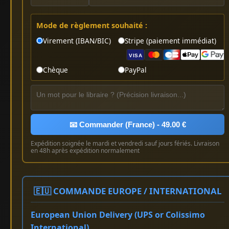
Mode de règlement souhaité :
Virement (IBAN/BIC)
Stripe (paiement immédiat)
VISA
Chèque
PayPal
📧 Commander (France) - 49.00 €
Expédition soignée le mardi et vendredi sauf jours fériés. Livraison
en 48h après expédition normalement
🇪🇺 COMMANDE EUROPE / INTERNATIONAL
European Union Delivery (UPS or Colissimo
International)