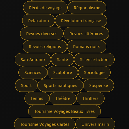
Récits de voyage
Régionalisme
Relaxation
Révolution française
Revues diverses
Revues littéraires
Revues religions
Romans noirs
San-Antonio
Santé
Science-fiction
Sciences
Sculpture
Sociologie
Sport
Sports nautiques
Suspense
Tennis
Théâtre
Thrillers
Tourisme Voyages Beaux livres
Tourisme Voyages Cartes
Univers marin