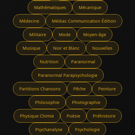
Mathématiques
Mécanique
Médecine
Médias Communication Édition
Militaire
Mode
Moyen-âge
Musique
Noir et Blanc
Nouvelles
Nutrition
Paranormal
Paranormal Parapsychologie
Partitions Chansons
Pêche
Peinture
Philosophie
Photographie
Physique Chimie
Poésie
Préhistoire
Psychanalyse
Psychologie