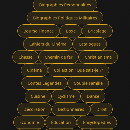
Biographies Personnalités
Biographies Politiques Militaires
Bourse Finance
Boxe
Bricolage
Cahiers du Cinéma
Catalogues
Chasse
Chemin de fer
Christianisme
Cinéma
Collection "Que sais-je ?"
Contes Légendes
Couple Famille
Cuisine
Cyclisme
Danse
Décoration
Dictionnaires
Droit
Économie
Éducation
Encyclopédies