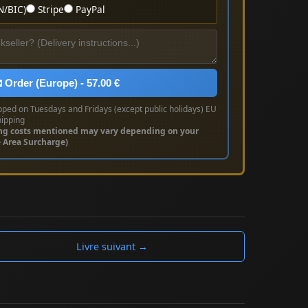
N/BIC)
Stripe
PayPal
 Order (Europe) - 57.00 €
pped on Tuesdays and Fridays (except public holidays) EU
hipping
ng costs mentioned may vary depending on your
e Area Surcharge)
Livre suivant →