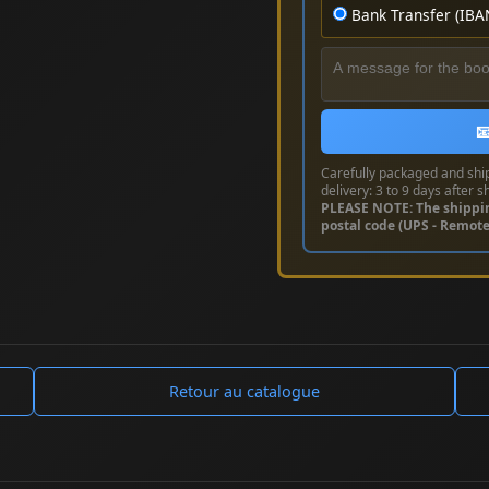
Bank Transfer (IBA

Carefully packaged and shi
delivery: 3 to 9 days after s
PLEASE NOTE: The shippi
postal code (UPS - Remot
Retour au catalogue