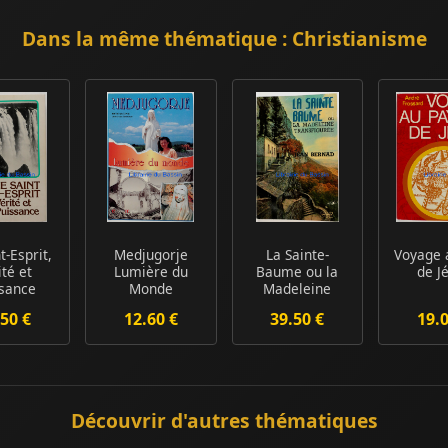
Dans la même thématique : Christianisme
t-Esprit,
Medjugorje
La Sainte-
Voyage 
ité et
Lumière du
Baume ou la
de J
ssance
Monde
Madeleine
transfigurée
50 €
12.60 €
39.50 €
19.
Découvrir d'autres thématiques