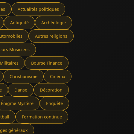
les
Actualités politiques
Antiquité
Archéologie
utomobiles
Autres religions
eurs Musiciens
Militaires
Bourse Finance
Christianisme
Cinéma
e
Danse
Décoration
Énigme Mystère
Enquête
tball
Formation continue
rages généraux