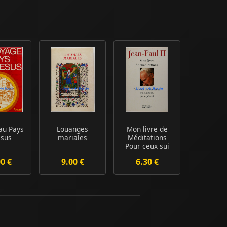
au Pays
Louanges
Mon livre de
ésus
mariales
Méditations
Pour ceux sui
souffrent, qui
00 €
9.00 €
6.30 €
d...