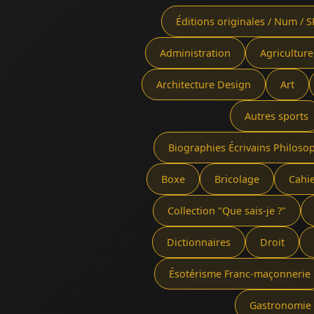
Éditions originales / Num / S
Administration
Agriculture
Architecture Design
Art
Autres sports
Biographies Écrivains Philoso
Boxe
Bricolage
Cahi
Collection "Que sais-je ?"
Dictionnaires
Droit
Ésotérisme Franc-maçonnerie
Gastronomie