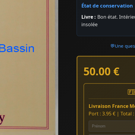
État de conservation
Livre :
Bon état. Intéri
insolée
💬
Une quest
50.00 €
🇫
Livraison France Mé
Port : 3.95 € | Total 