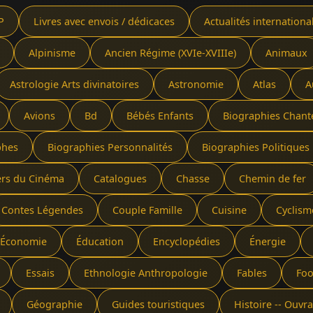
P
Livres avec envois / dédicaces
Actualités internationa
Alpinisme
Ancien Régime (XVIe-XVIIIe)
Animaux
Astrologie Arts divinatoires
Astronomie
Atlas
A
Avions
Bd
Bébés Enfants
Biographies Chant
phes
Biographies Personnalités
Biographies Politiques 
ers du Cinéma
Catalogues
Chasse
Chemin de fer
Contes Légendes
Couple Famille
Cuisine
Cyclism
Économie
Éducation
Encyclopédies
Énergie
Essais
Ethnologie Anthropologie
Fables
Foo
Géographie
Guides touristiques
Histoire -- Ouv