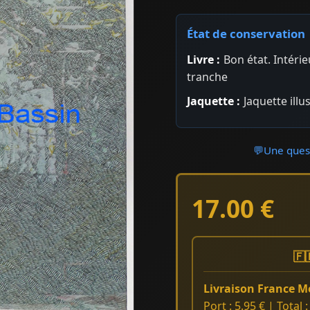
État de conservation
Livre :
Bon état. Intéri
tranche
Jaquette :
Jaquette illu
💬
Une quest
17.00 €
🇫
Livraison France Mé
Port : 5.95 € | Total 