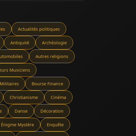
les
Actualités politiques
Antiquité
Archéologie
utomobiles
Autres religions
eurs Musiciens
Militaires
Bourse Finance
Christianisme
Cinéma
e
Danse
Décoration
Énigme Mystère
Enquête