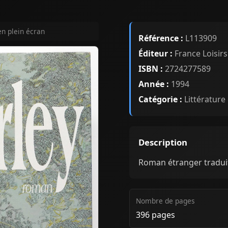
en plein écran
Référence :
L113909
Éditeur :
France Loisirs
ISBN :
2724277589
Année :
1994
Catégorie :
Littérature
Description
Roman étranger traduit
Nombre de pages
396 pages