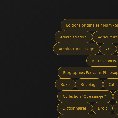
Éditions originales / Num / S
Administration
Agriculture
Architecture Design
Art
Autres sports
Biographies Écrivains Philoso
Boxe
Bricolage
Cahi
Collection "Que sais-je ?"
Dictionnaires
Droit