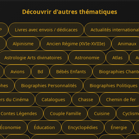
Découvrir d'autres thématiques
P
Livres avec envois / dédicaces
Actualités internationa
Alpinisme
Ancien Régime (XVIe-XVIIIe)
Animaux
Astrologie Arts divinatoires
Astronomie
Atlas
A
Avions
Bd
Bébés Enfants
Biographies Chant
phes
Biographies Personnalités
Biographies Politiques 
ers du Cinéma
Catalogues
Chasse
Chemin de fer
Contes Légendes
Couple Famille
Cuisine
Cyclism
Économie
Éducation
Encyclopédies
Énergie