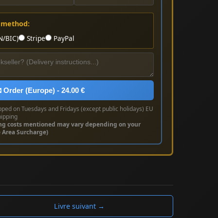
 method:
N/BIC)
Stripe
PayPal
 Order (Europe) - 24.00 €
pped on Tuesdays and Fridays (except public holidays) EU
hipping
ng costs mentioned may vary depending on your
e Area Surcharge)
Livre suivant →