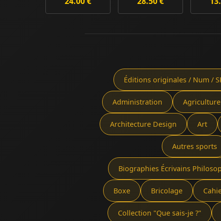
24.00 €
28.50 €
13.
diamants
Éditions originales / Num / S
Administration
Agriculture
Architecture Design
Art
Autres sports
Biographies Écrivains Philoso
Boxe
Bricolage
Cahi
Collection "Que sais-je ?"