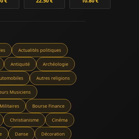
50 €
22.50 €
10.80 €
les
Actualités politiques
Antiquité
Archéologie
utomobiles
Autres religions
eurs Musiciens
Militaires
Bourse Finance
Christianisme
Cinéma
e
Danse
Décoration