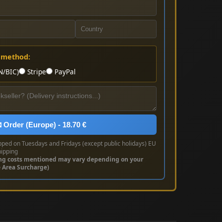
 method:
N/BIC)
Stripe
PayPal
 Order (Europe) - 18.70 €
pped on Tuesdays and Fridays (except public holidays) EU
hipping
ng costs mentioned may vary depending on your
e Area Surcharge)