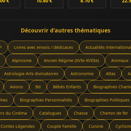
00 €
10.80 €
8.10 €
22.
Découvrir d'autres thématiques
P
Livres avec envois / dédicaces
Actualités internationa
Alpinisme
Ancien Régime (XVIe-XVIIIe)
Animaux
Astrologie Arts divinatoires
Astronomie
Atlas
A
Avions
Bd
Bébés Enfants
Biographies Chant
phes
Biographies Personnalités
Biographies Politiques 
ers du Cinéma
Catalogues
Chasse
Chemin de fer
Contes Légendes
Couple Famille
Cuisine
Cyclism