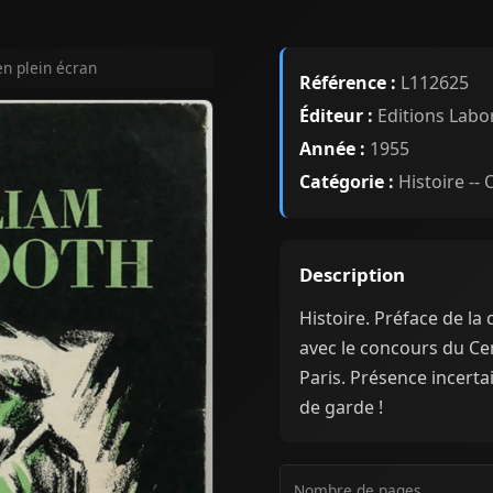
en plein écran
Référence :
L112625
Éditeur :
Editions Labor
Année :
1955
Catégorie :
Histoire --
Description
Histoire. Préface de l
avec le concours du Ce
Paris. Présence incerta
de garde !
Nombre de pages