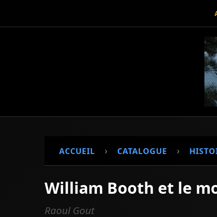
›
›
ACCUEIL
CATALOGUE
HISTO
William Booth et le m
Raoul Gout