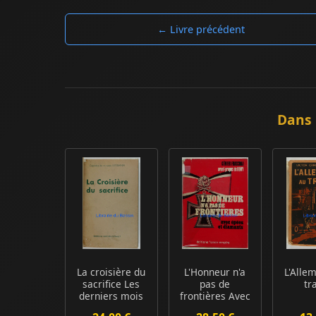
← Livre précédent
Dans 
La croisière du
L'Honneur n'a
L'Alle
sacrifice Les
pas de
tr
derniers mois
frontières Avec
de l'escadr...
épées et