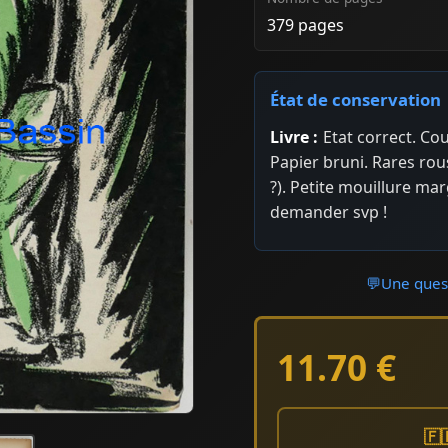
379 pages
État de conservation
Livre :
Etat correct. Cou
Papier bruni. Rares rou
?). Petite mouillure mar
demander svp !
💬
Une quest
11.70 €
🇫