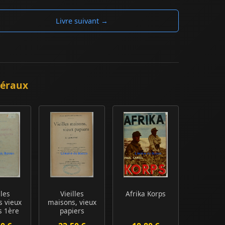
Livre suivant →
néraux
lles
Vieilles
Afrika Korps
 vieux
maisons, vieux
s 1ère
papiers
ie
Première série