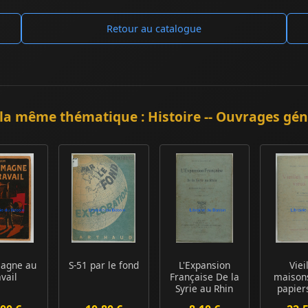
Retour au catalogue
la même thématique : Histoire -- Ouvrages gé
magne au
S-51 par le fond
L'Expansion
Viei
avail
Française De la
maisons
Syrie au Rhin
papier
sér