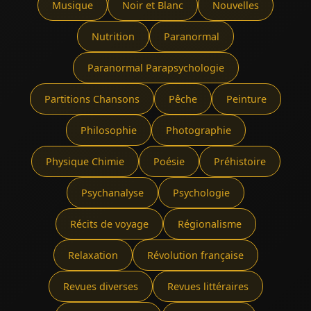
Musique
Noir et Blanc
Nouvelles
Nutrition
Paranormal
Paranormal Parapsychologie
Partitions Chansons
Pêche
Peinture
Philosophie
Photographie
Physique Chimie
Poésie
Préhistoire
Psychanalyse
Psychologie
Récits de voyage
Régionalisme
Relaxation
Révolution française
Revues diverses
Revues littéraires