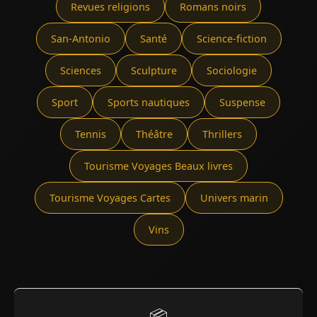
Revues religions
Romans noirs
San-Antonio
Santé
Science-fiction
Sciences
Sculpture
Sociologie
Sport
Sports nautiques
Suspense
Tennis
Théâtre
Thrillers
Tourisme Voyages Beaux livres
Tourisme Voyages Cartes
Univers marin
Vins
📦