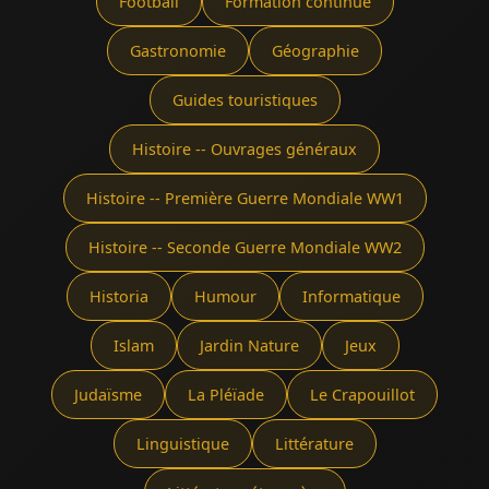
Football
Formation continue
Gastronomie
Géographie
Guides touristiques
Histoire -- Ouvrages généraux
Histoire -- Première Guerre Mondiale WW1
Histoire -- Seconde Guerre Mondiale WW2
Historia
Humour
Informatique
Islam
Jardin Nature
Jeux
Judaïsme
La Pléïade
Le Crapouillot
Linguistique
Littérature