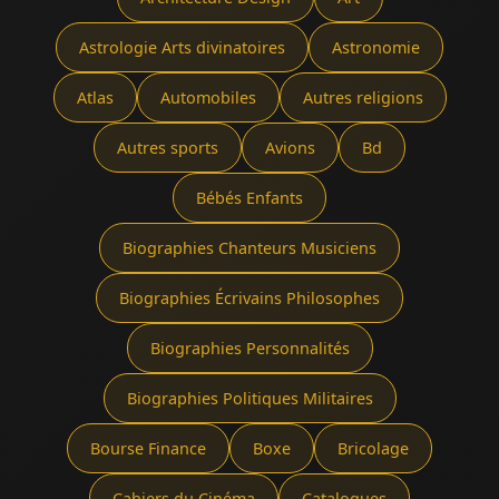
Astrologie Arts divinatoires
Astronomie
Atlas
Automobiles
Autres religions
Autres sports
Avions
Bd
Bébés Enfants
Biographies Chanteurs Musiciens
Biographies Écrivains Philosophes
Biographies Personnalités
Biographies Politiques Militaires
Bourse Finance
Boxe
Bricolage
Cahiers du Cinéma
Catalogues