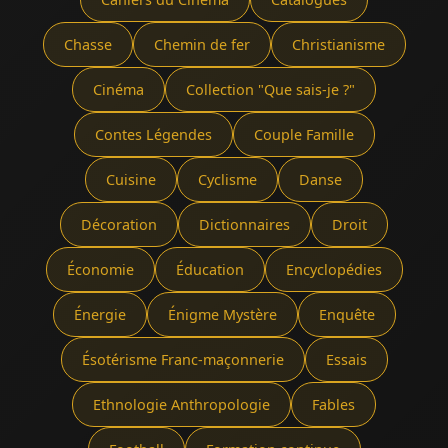
Chasse
Chemin de fer
Christianisme
Cinéma
Collection "Que sais-je ?"
Contes Légendes
Couple Famille
Cuisine
Cyclisme
Danse
Décoration
Dictionnaires
Droit
Économie
Éducation
Encyclopédies
Énergie
Énigme Mystère
Enquête
Ésotérisme Franc-maçonnerie
Essais
Ethnologie Anthropologie
Fables