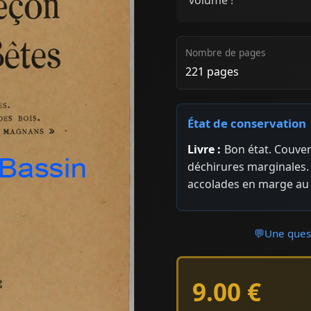
Nombre de pages
221 pages
État de conservation
Livre :
Bon état. Couver
déchirures marginales.
accolades en marge au 
💬
Une quest
9.00 €