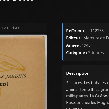
en plein écran
Référence :
L112278
Éditeur :
Mercure de F
Année :
1943
Catégorie :
Sciences
Description
Sciences. Les bois, les
animal Tome III La gran
mille-pattes. La Guêpe-P
Pasteur chez les Magnans
volume !