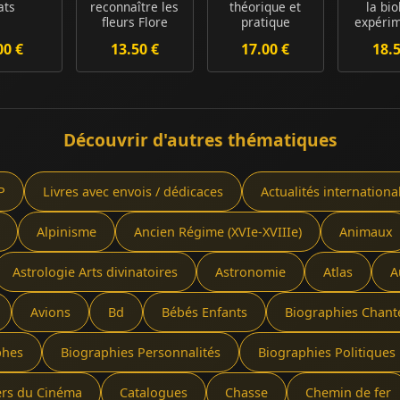
ats
reconnaître les
théorique et
la bio
fleurs Flore
pratique
expérim
simplifiée
d'Analyses
et l'Abb
00 €
13.50 €
17.00 €
18.
Chimiques
quali...
Découvrir d'autres thématiques
P
Livres avec envois / dédicaces
Actualités internationa
Alpinisme
Ancien Régime (XVIe-XVIIIe)
Animaux
Astrologie Arts divinatoires
Astronomie
Atlas
A
Avions
Bd
Bébés Enfants
Biographies Chant
phes
Biographies Personnalités
Biographies Politiques 
ers du Cinéma
Catalogues
Chasse
Chemin de fer