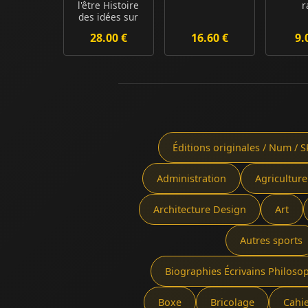
l'être Histoire
r
des idées sur
les génér...
28.00 €
16.60 €
9.
Éditions originales / Num / S
Administration
Agriculture
Architecture Design
Art
Autres sports
Biographies Écrivains Philoso
Boxe
Bricolage
Cahi