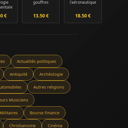
logie
gouffres
l'aéronautique
entale
é Spa...
50 €
13.50 €
18.50 €
les
Actualités politiques
Antiquité
Archéologie
utomobiles
Autres religions
eurs Musiciens
Militaires
Bourse Finance
Christianisme
Cinéma