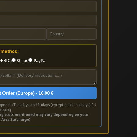
 method:
N/BIC)
Stripe
PayPal
 Order (Europe) - 16.00 €
pped on Tuesdays and Fridays (except public holidays) EU
hipping
ng costs mentioned may vary depending on your
e Area Surcharge)