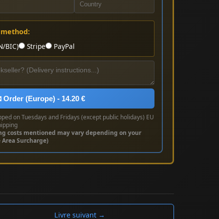
 method:
N/BIC)
Stripe
PayPal
 Order (Europe) - 14.20 €
pped on Tuesdays and Fridays (except public holidays) EU
hipping
ng costs mentioned may vary depending on your
e Area Surcharge)
Livre suivant →