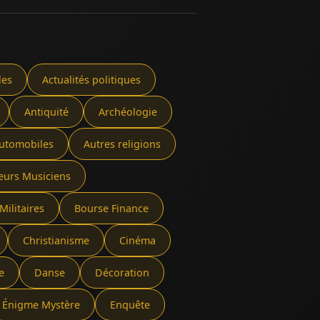
les
Actualités politiques
Antiquité
Archéologie
utomobiles
Autres religions
eurs Musiciens
Militaires
Bourse Finance
Christianisme
Cinéma
e
Danse
Décoration
Énigme Mystère
Enquête