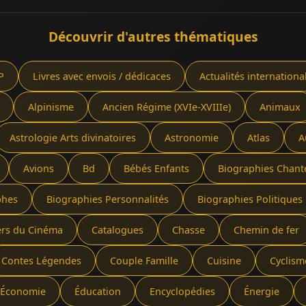
Découvrir d'autres thématiques
P
Livres avec envois / dédicaces
Actualités internationa
Alpinisme
Ancien Régime (XVIe-XVIIIe)
Animaux
Astrologie Arts divinatoires
Astronomie
Atlas
A
Avions
Bd
Bébés Enfants
Biographies Chant
phes
Biographies Personnalités
Biographies Politiques 
ers du Cinéma
Catalogues
Chasse
Chemin de fer
Contes Légendes
Couple Famille
Cuisine
Cyclism
Économie
Éducation
Encyclopédies
Énergie