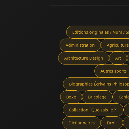
Éditions originales / Num / S
Administration
Agriculture
Architecture Design
Art
Autres sports
Biographies Écrivains Philoso
Boxe
Bricolage
Cahi
Collection "Que sais-je ?"
Dictionnaires
Droit