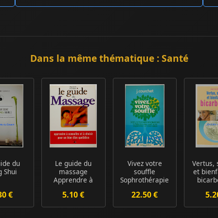
Dans la même thématique : Santé
uide du
Le guide du
Vivez votre
Vertus, 
g Shui
massage
souffle
et bienf
Apprendre à
Sophrothérapie
bicarb
connaître et à
respiratoire à
30 €
5.10 €
22.50 €
5.2
choisir ...
l'int...