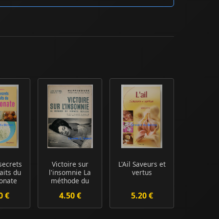
secrets
Victoire sur
L'Ail Saveurs et
aits du
l'insomnie La
vertus
onate
méthode du
sommeil
0 €
4.50 €
5.20 €
réflexe