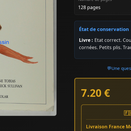
128 pages
État de conservation
Livre :
Etat correct. Co
cornées. Petits plis. Tr
💬
Une quest
7.20 €
🇫
Livraison France Mé