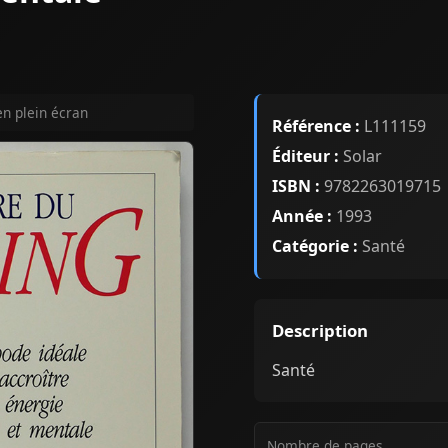
en plein écran
Référence :
L111159
Éditeur :
Solar
ISBN :
9782263019715
Année :
1993
Catégorie :
Santé
Description
Santé
Nombre de pages