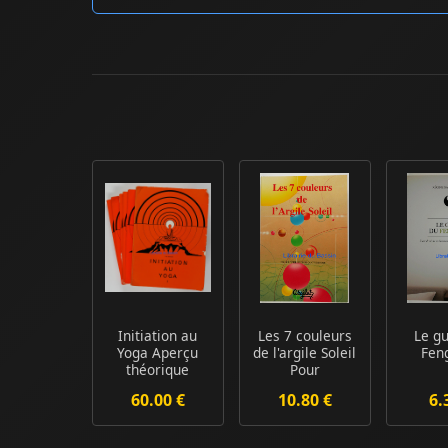
Initiation au
Les 7 couleurs
Le g
Yoga Aperçu
de l'argile Soleil
Fen
théorique
Pour
Pratique 6
l'utilisation qu...
60.00 €
10.80 €
6.
volumes