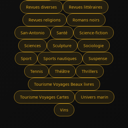
Revues diverses
Revues littéraires
Revues religions
Romans noirs
San-Antonio
Santé
Science-fiction
Sciences
Sculpture
Sociologie
Sport
Sports nautiques
Suspense
Tennis
Théâtre
Thrillers
Tourisme Voyages Beaux livres
Tourisme Voyages Cartes
Univers marin
Vins