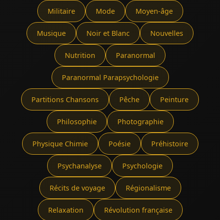
Militaire
Mode
Moyen-âge
Musique
Noir et Blanc
Nouvelles
Nutrition
Paranormal
Paranormal Parapsychologie
Partitions Chansons
Pêche
Peinture
Philosophie
Photographie
Physique Chimie
Poésie
Préhistoire
Psychanalyse
Psychologie
Récits de voyage
Régionalisme
Relaxation
Révolution française