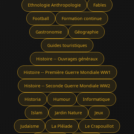
Ethnologie Anthropologie
Fables
Football
Formation continue
Gastronomie
Géographie
Guides touristiques
Histoire -- Ouvrages généraux
Histoire -- Première Guerre Mondiale WW1
Histoire -- Seconde Guerre Mondiale WW2
Historia
Humour
Informatique
Islam
Jardin Nature
Jeux
Judaïsme
La Pléïade
Le Crapouillot