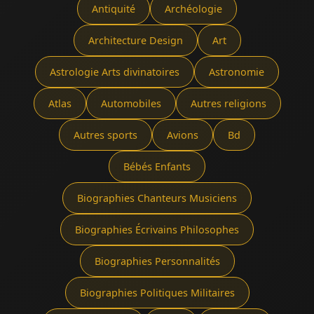
Antiquité
Archéologie
Architecture Design
Art
Astrologie Arts divinatoires
Astronomie
Atlas
Automobiles
Autres religions
Autres sports
Avions
Bd
Bébés Enfants
Biographies Chanteurs Musiciens
Biographies Écrivains Philosophes
Biographies Personnalités
Biographies Politiques Militaires