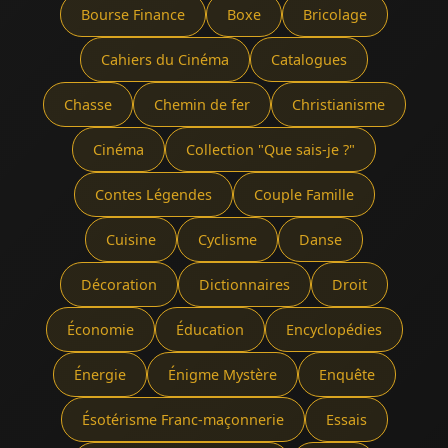
Bourse Finance
Boxe
Bricolage
Cahiers du Cinéma
Catalogues
Chasse
Chemin de fer
Christianisme
Cinéma
Collection "Que sais-je ?"
Contes Légendes
Couple Famille
Cuisine
Cyclisme
Danse
Décoration
Dictionnaires
Droit
Économie
Éducation
Encyclopédies
Énergie
Énigme Mystère
Enquête
Ésotérisme Franc-maçonnerie
Essais