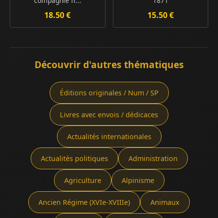
compagnie fr...
1871
18.50 €
15.50 €
Découvrir d'autres thématiques
Éditions originales / Num / SP
Livres avec envois / dédicaces
Actualités internationales
Actualités politiques
Administration
Agriculture
Alpinisme
Ancien Régime (XVIe-XVIIIe)
Animaux