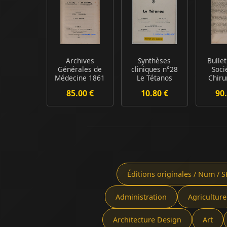
Archives
Synthèses
Bullet
Générales de
cliniques n°28
Soci
Médecine 1861
Le Tétanos
Chiru
Volume II Ve
Paris
85.00 €
10.80 €
90.
Série ...
l
Éditions originales / Num / S
Administration
Agriculture
Architecture Design
Art