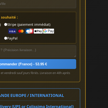
souhaité :
)
Stripe (paiement immédiat)
VISA
PayPal
ommander (France) - 53.95 €
et vendredi sauf jours fériés. Livraison en 48h après
NDE EUROPE / INTERNATIONAL
ivery (UPS or Colissimo International)