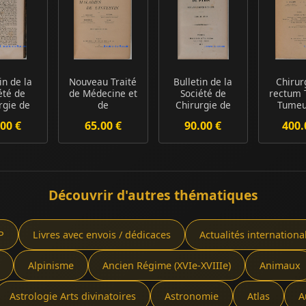
in de la
Nouveau Traité
Bulletin de la
Chirur
été de
de Médecine et
Société de
rectum 
rgie de
de
Chirurgie de
Tumeu
 pendant
Thérapeutique
Paris pendant
rec
00 €
65.00 €
90.00 €
400.
'...
XVII Mal...
l'...
Adénom
Découvrir d'autres thématiques
P
Livres avec envois / dédicaces
Actualités internationa
Alpinisme
Ancien Régime (XVIe-XVIIIe)
Animaux
Astrologie Arts divinatoires
Astronomie
Atlas
A