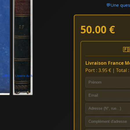
💬
Une quest
50.00 €
🇫
Livraison France Mé
Port : 3.95 € | Total 