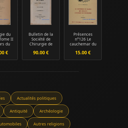
gie du
Bulletin de la
Présences
Tome II
Société de
n°126 Le
rs du
Chirurgie de
cauchemar du
tum
Paris pendant
diabète Les
00 €
90.00 €
15.00 €
es ...
l'...
migrants L'...
les
Actualités politiques
Antiquité
Archéologie
utomobiles
Autres religions