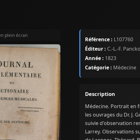
en plein écran
Référence :
L107760
Éditeur :
C.-L.-F. Panck
Année :
1823
Catégorie :
Médecine
Description
Médecine. Portrait en f
les ouvrages du Dr. J. 
suivie d'observation r
Larrey. Observations sur
de Laennec, Thénard, B