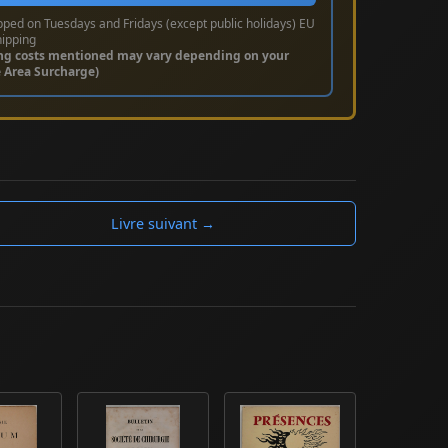
pped on Tuesdays and Fridays (except public holidays) EU
hipping
ng costs mentioned may vary depending on your
e Area Surcharge)
Livre suivant →