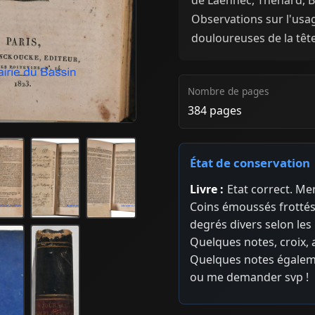
Observations sur l'usag
douloureuses de la têt
Nombre de pages
384 pages
État de conservation
Livre :
Etat correct. Me
Coins émoussés frottés
degrés divers selon les
Quelques notes, croix,
Quelques notes égaleme
ou me demander svp !