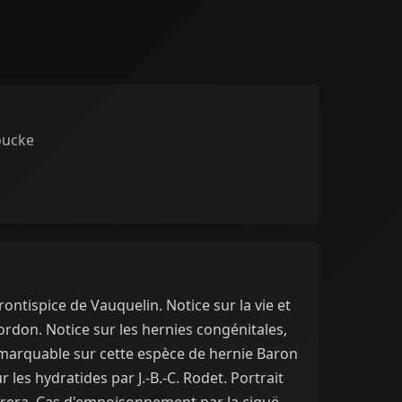
oucke
rontispice de Vauquelin. Notice sur la vie et
Gordon. Notice sur les hernies congénitales,
emarquable sur cette espèce de hernie Baron
 les hydratides par J.-B.-C. Rodet. Portrait
rera. Cas d'empoisonnement par la ciguë.