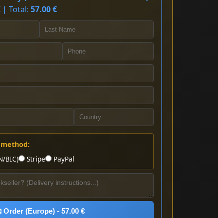
 | Total:
57.00 €
 method:
N/BIC)
Stripe
PayPal
 Order (Europe) - 57.00 €