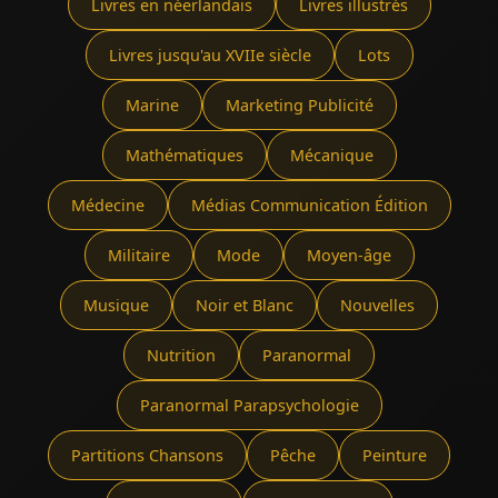
Livres en néerlandais
Livres illustrés
Livres jusqu'au XVIIe siècle
Lots
Marine
Marketing Publicité
Mathématiques
Mécanique
Médecine
Médias Communication Édition
Militaire
Mode
Moyen-âge
Musique
Noir et Blanc
Nouvelles
Nutrition
Paranormal
Paranormal Parapsychologie
Partitions Chansons
Pêche
Peinture