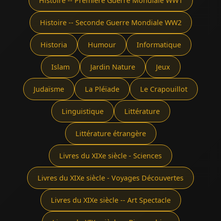
Histoire -- Première Guerre Mondiale WW1
Histoire -- Seconde Guerre Mondiale WW2
Historia
Humour
Informatique
Islam
Jardin Nature
Jeux
Judaïsme
La Pléïade
Le Crapouillot
Linguistique
Littérature
Littérature étrangère
Livres du XIXe siècle - Sciences
Livres du XIXe siècle - Voyages Découvertes
Livres du XIXe siècle -- Art Spectacle