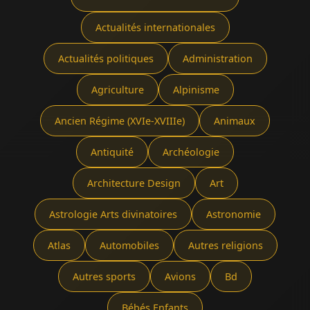
Actualités internationales
Actualités politiques
Administration
Agriculture
Alpinisme
Ancien Régime (XVIe-XVIIIe)
Animaux
Antiquité
Archéologie
Architecture Design
Art
Astrologie Arts divinatoires
Astronomie
Atlas
Automobiles
Autres religions
Autres sports
Avions
Bd
Bébés Enfants