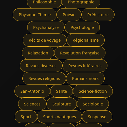
Philosophie
Photographie
Physique Chimie
Poésie
Préhistoire
Psychanalyse
Psychologie
Récits de voyage
Régionalisme
Relaxation
Révolution française
Revues diverses
Revues littéraires
Revues religions
Romans noirs
San-Antonio
Santé
Science-fiction
Sciences
Sculpture
Sociologie
Sport
Sports nautiques
Suspense