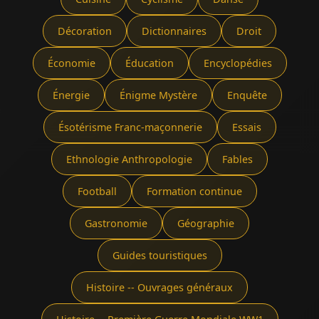
Décoration
Dictionnaires
Droit
Économie
Éducation
Encyclopédies
Énergie
Énigme Mystère
Enquête
Ésotérisme Franc-maçonnerie
Essais
Ethnologie Anthropologie
Fables
Football
Formation continue
Gastronomie
Géographie
Guides touristiques
Histoire -- Ouvrages généraux