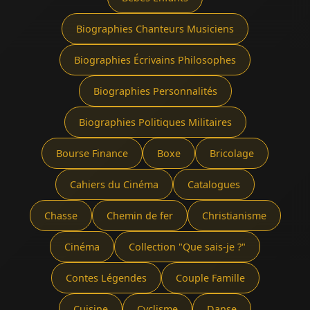
Biographies Chanteurs Musiciens
Biographies Écrivains Philosophes
Biographies Personnalités
Biographies Politiques Militaires
Bourse Finance
Boxe
Bricolage
Cahiers du Cinéma
Catalogues
Chasse
Chemin de fer
Christianisme
Cinéma
Collection "Que sais-je ?"
Contes Légendes
Couple Famille
Cuisine
Cyclisme
Danse