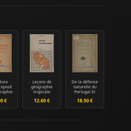
ture
Leçons de
De la défense
Exposé
géographie
naturelle du
raphie
tropicale
Portugal Et
ique
pourquoi la
00 €
12.60 €
18.50 €
fusi...