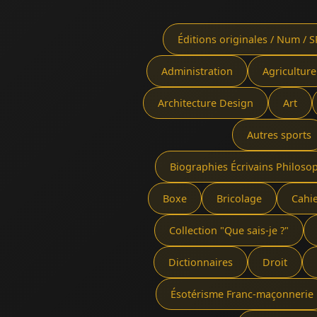
Éditions originales / Num / S
Administration
Agriculture
Architecture Design
Art
Autres sports
Biographies Écrivains Philoso
Boxe
Bricolage
Cahi
Collection "Que sais-je ?"
Dictionnaires
Droit
Ésotérisme Franc-maçonnerie