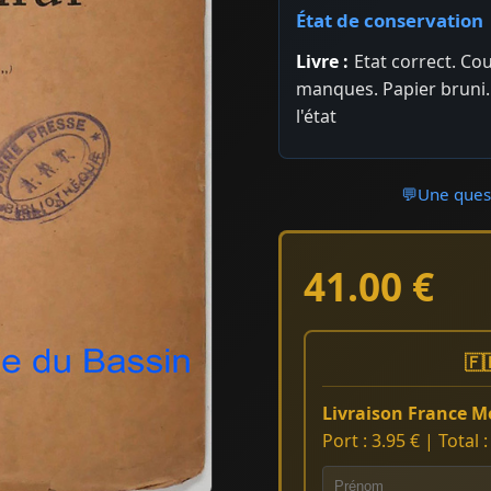
État de conservation
Livre :
Etat correct. Co
manques. Papier bruni. 
l'état
💬
Une quest
41.00 €
🇫
Livraison France Mé
Port : 3.95 € | Total 