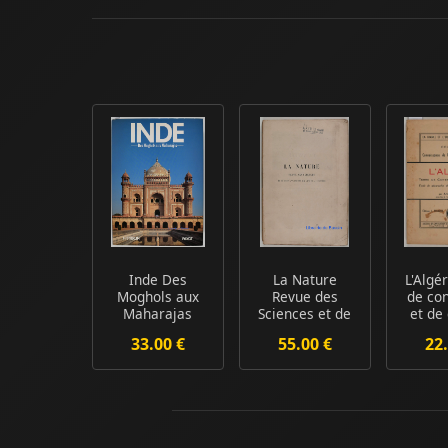
Inde Des
La Nature
L'Algé
Moghols aux
Revue des
de co
Maharajas
Sciences et de
et de 
leurs
33.00 €
55.00 €
22.
applications a...