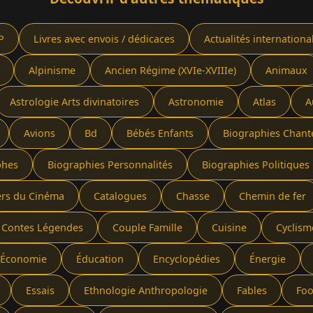
P
Livres avec envois / dédicaces
Actualités internationa
Alpinisme
Ancien Régime (XVIe-XVIIIe)
Animaux
Astrologie Arts divinatoires
Astronomie
Atlas
A
Avions
Bd
Bébés Enfants
Biographies Chant
phes
Biographies Personnalités
Biographies Politiques 
ers du Cinéma
Catalogues
Chasse
Chemin de fer
Contes Légendes
Couple Famille
Cuisine
Cyclism
Économie
Éducation
Encyclopédies
Énergie
Essais
Ethnologie Anthropologie
Fables
Foo