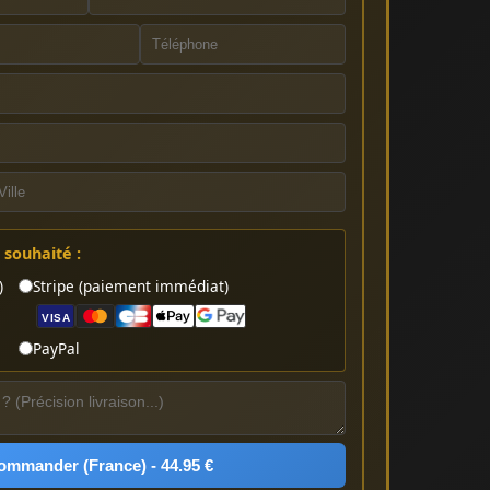
souhaité :
)
Stripe (paiement immédiat)
VISA
PayPal
ommander (France) - 44.95 €