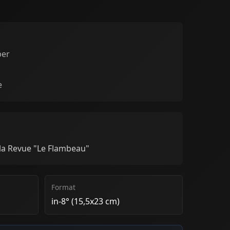
per
e
 la Revue "Le Flambeau"
Format
in-8° (15,5x23 cm)