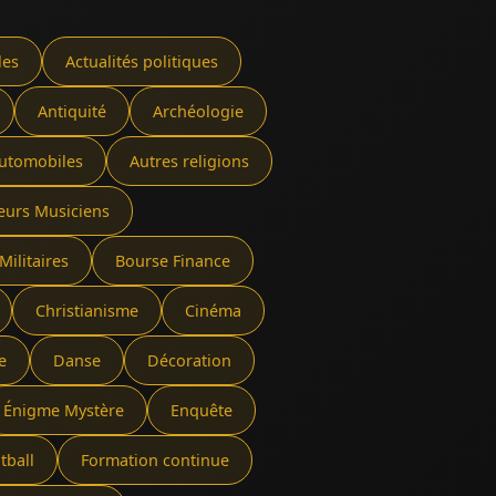
les
Actualités politiques
Antiquité
Archéologie
utomobiles
Autres religions
eurs Musiciens
Militaires
Bourse Finance
Christianisme
Cinéma
e
Danse
Décoration
Énigme Mystère
Enquête
tball
Formation continue