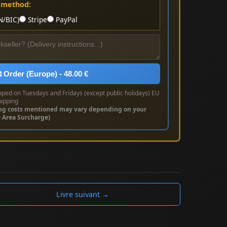
 method:
N/BIC)
Stripe
PayPal
 Order (Europe) - 48.00 €
pped on Tuesdays and Fridays (except public holidays) EU
hipping
ng costs mentioned may vary depending on your
e Area Surcharge)
Livre suivant →