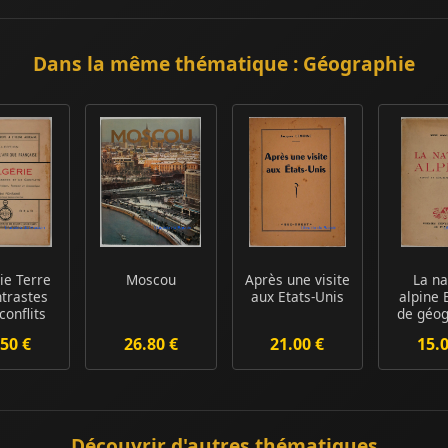
Dans la même thématique : Géographie
rie Terre
Moscou
Après une visite
La na
ntrastes
aux Etats-Unis
alpine 
conflits
de géog
phys
50 €
26.80 €
21.00 €
15.
Découvrir d'autres thématiques