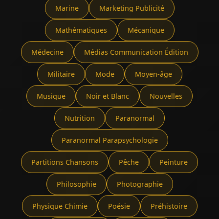
Marine
Marketing Publicité
Mathématiques
Mécanique
Médecine
Médias Communication Édition
Militaire
Mode
Moyen-âge
Musique
Noir et Blanc
Nouvelles
Nutrition
Paranormal
Paranormal Parapsychologie
Partitions Chansons
Pêche
Peinture
Philosophie
Photographie
Physique Chimie
Poésie
Préhistoire