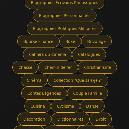
Biographies Écrivains Philosophes
Biographies Personnalités
Biographies Politiques Militaires
Bourse Finance
Boxe
Bricolage
Cahiers du Cinéma
Catalogues
Chasse
Chemin de fer
Christianisme
Cinéma
Collection "Que sais-je ?"
Contes Légendes
Couple Famille
Cuisine
Cyclisme
Danse
Décoration
Dictionnaires
Droit