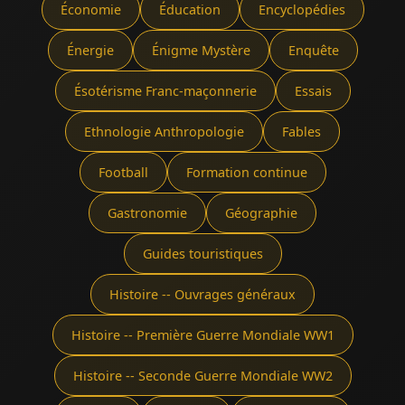
Économie
Éducation
Encyclopédies
Énergie
Énigme Mystère
Enquête
Ésotérisme Franc-maçonnerie
Essais
Ethnologie Anthropologie
Fables
Football
Formation continue
Gastronomie
Géographie
Guides touristiques
Histoire -- Ouvrages généraux
Histoire -- Première Guerre Mondiale WW1
Histoire -- Seconde Guerre Mondiale WW2