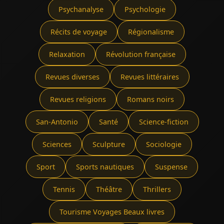
Psychanalyse
Psychologie
Récits de voyage
Régionalisme
Relaxation
Révolution française
Revues diverses
Revues littéraires
Revues religions
Romans noirs
San-Antonio
Santé
Science-fiction
Sciences
Sculpture
Sociologie
Sport
Sports nautiques
Suspense
Tennis
Théâtre
Thrillers
Tourisme Voyages Beaux livres