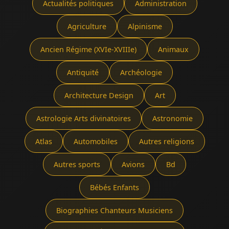
Actualités politiques
Administration
Agriculture
Alpinisme
Ancien Régime (XVIe-XVIIIe)
Animaux
Antiquité
Archéologie
Architecture Design
Art
Astrologie Arts divinatoires
Astronomie
Atlas
Automobiles
Autres religions
Autres sports
Avions
Bd
Bébés Enfants
Biographies Chanteurs Musiciens