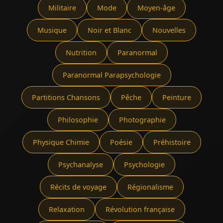
Militaire
Mode
Moyen-âge
Musique
Noir et Blanc
Nouvelles
Nutrition
Paranormal
Paranormal Parapsychologie
Partitions Chansons
Pêche
Peinture
Philosophie
Photographie
Physique Chimie
Poésie
Préhistoire
Psychanalyse
Psychologie
Récits de voyage
Régionalisme
Relaxation
Révolution française