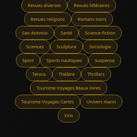
Revues diverses
Revues littéraires
Revues religions
Romans noirs
San-Antonio
Santé
Science-fiction
Sciences
Sculpture
Sociologie
Sport
Sports nautiques
Suspense
Tennis
Théâtre
Thrillers
Tourisme Voyages Beaux livres
Tourisme Voyages Cartes
Univers marin
Vins