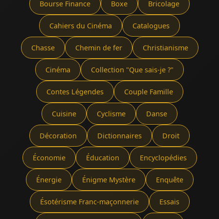
Bourse Finance
Boxe
Bricolage
Cahiers du Cinéma
Catalogues
Chasse
Chemin de fer
Christianisme
Cinéma
Collection "Que sais-je ?"
Contes Légendes
Couple Famille
Cuisine
Cyclisme
Danse
Décoration
Dictionnaires
Droit
Économie
Éducation
Encyclopédies
Énergie
Énigme Mystère
Enquête
Ésotérisme Franc-maçonnerie
Essais