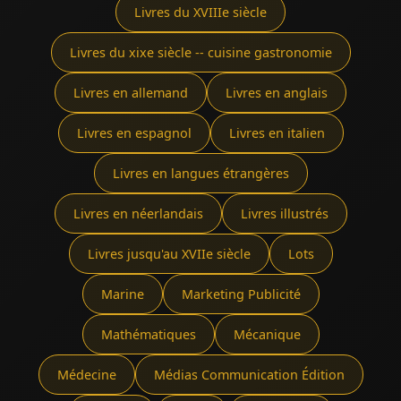
Livres du XVIIIe siècle
Livres du xixe siècle -- cuisine gastronomie
Livres en allemand
Livres en anglais
Livres en espagnol
Livres en italien
Livres en langues étrangères
Livres en néerlandais
Livres illustrés
Livres jusqu'au XVIIe siècle
Lots
Marine
Marketing Publicité
Mathématiques
Mécanique
Médecine
Médias Communication Édition