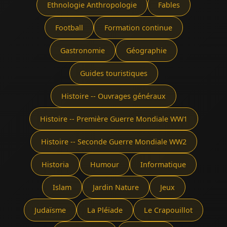
Ethnologie Anthropologie
Fables
Football
Formation continue
Gastronomie
Géographie
Guides touristiques
Histoire -- Ouvrages généraux
Histoire -- Première Guerre Mondiale WW1
Histoire -- Seconde Guerre Mondiale WW2
Historia
Humour
Informatique
Islam
Jardin Nature
Jeux
Judaïsme
La Pléïade
Le Crapouillot