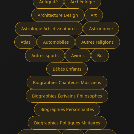
Antiquité
Archéologie
Architecture Design
Art
Astrologie Arts divinatoires
Astronomie
Atlas
Automobiles
Autres religions
Autres sports
Avions
Bd
Bébés Enfants
Biographies Chanteurs Musiciens
Biographies Écrivains Philosophes
Biographies Personnalités
Biographies Politiques Militaires