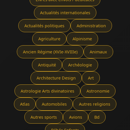
Actualités internationales
Actualités politiques
Administration
Agriculture
Alpinisme
Ancien Régime (XVIe-XVIIIe)
Animaux
Antiquité
Archéologie
Architecture Design
Art
Astrologie Arts divinatoires
Astronomie
Atlas
Automobiles
Autres religions
Autres sports
Avions
Bd