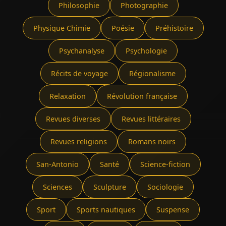
Philosophie
Photographie
Physique Chimie
Poésie
Préhistoire
Psychanalyse
Psychologie
Récits de voyage
Régionalisme
Relaxation
Révolution française
Revues diverses
Revues littéraires
Revues religions
Romans noirs
San-Antonio
Santé
Science-fiction
Sciences
Sculpture
Sociologie
Sport
Sports nautiques
Suspense