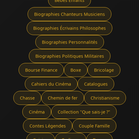
Bébés Enfants
Biographies Chanteurs Musiciens
Biographies Écrivains Philosophes
Biographies Personnalités
Biographies Politiques Militaires
Bourse Finance
Boxe
Bricolage
Cahiers du Cinéma
Catalogues
Chasse
Chemin de fer
Christianisme
Cinéma
Collection "Que sais-je ?"
Contes Légendes
Couple Famille