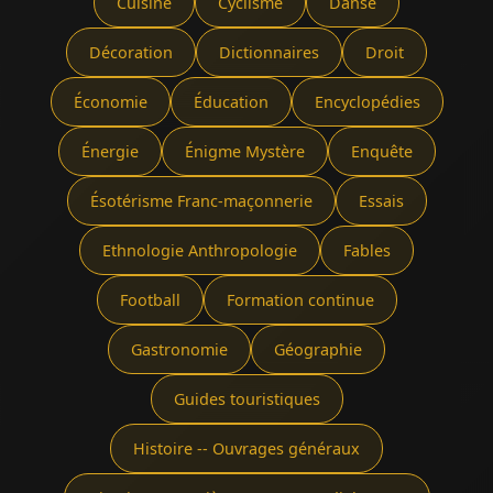
Cuisine
Cyclisme
Danse
Décoration
Dictionnaires
Droit
Économie
Éducation
Encyclopédies
Énergie
Énigme Mystère
Enquête
Ésotérisme Franc-maçonnerie
Essais
Ethnologie Anthropologie
Fables
Football
Formation continue
Gastronomie
Géographie
Guides touristiques
Histoire -- Ouvrages généraux