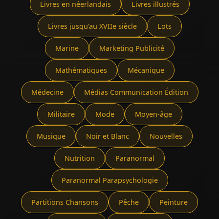
Livres en néerlandais
Livres illustrés
Livres jusqu'au XVIIe siècle
Lots
Marine
Marketing Publicité
Mathématiques
Mécanique
Médecine
Médias Communication Édition
Militaire
Mode
Moyen-âge
Musique
Noir et Blanc
Nouvelles
Nutrition
Paranormal
Paranormal Parapsychologie
Partitions Chansons
Pêche
Peinture