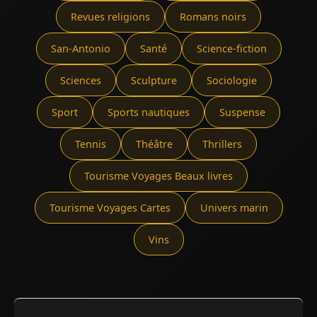
Revues religions
Romans noirs
San-Antonio
Santé
Science-fiction
Sciences
Sculpture
Sociologie
Sport
Sports nautiques
Suspense
Tennis
Théâtre
Thrillers
Tourisme Voyages Beaux livres
Tourisme Voyages Cartes
Univers marin
Vins