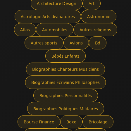
Architecture Design
Art
Astrologie Arts divinatoires
Astronomie
Atlas
Automobiles
Autres religions
Autres sports
Avions
Bd
Bébés Enfants
Biographies Chanteurs Musiciens
Biographies Écrivains Philosophes
Biographies Personnalités
Biographies Politiques Militaires
Bourse Finance
Boxe
Bricolage