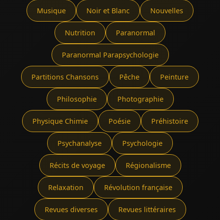
Musique
Noir et Blanc
Nouvelles
Nutrition
Paranormal
Paranormal Parapsychologie
Partitions Chansons
Pêche
Peinture
Philosophie
Photographie
Physique Chimie
Poésie
Préhistoire
Psychanalyse
Psychologie
Récits de voyage
Régionalisme
Relaxation
Révolution française
Revues diverses
Revues littéraires