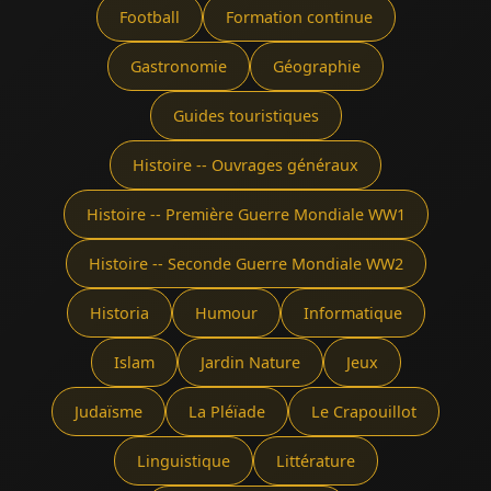
Football
Formation continue
Gastronomie
Géographie
Guides touristiques
Histoire -- Ouvrages généraux
Histoire -- Première Guerre Mondiale WW1
Histoire -- Seconde Guerre Mondiale WW2
Historia
Humour
Informatique
Islam
Jardin Nature
Jeux
Judaïsme
La Pléïade
Le Crapouillot
Linguistique
Littérature