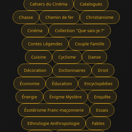
Cahiers du Cinéma
Catalogues
Chasse
Chemin de fer
Christianisme
Cinéma
Collection "Que sais-je ?"
Contes Légendes
Couple Famille
Cuisine
Cyclisme
Danse
Décoration
Dictionnaires
Droit
Économie
Éducation
Encyclopédies
Énergie
Énigme Mystère
Enquête
Ésotérisme Franc-maçonnerie
Essais
Ethnologie Anthropologie
Fables