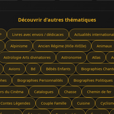
Découvrir d'autres thématiques
P
Livres avec envois / dédicaces
Actualités internationa
Alpinisme
Ancien Régime (XVIe-XVIIIe)
Animaux
Astrologie Arts divinatoires
Astronomie
Atlas
A
Avions
Bd
Bébés Enfants
Biographies Chant
phes
Biographies Personnalités
Biographies Politiques 
ers du Cinéma
Catalogues
Chasse
Chemin de fer
Contes Légendes
Couple Famille
Cuisine
Cyclism