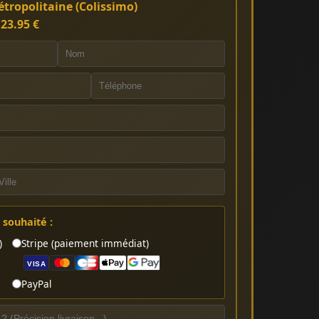
tropolitaine (Colissimo)
:
23.95 €
souhaité :
)
Stripe (paiement immédiat)
VISA
PayPal