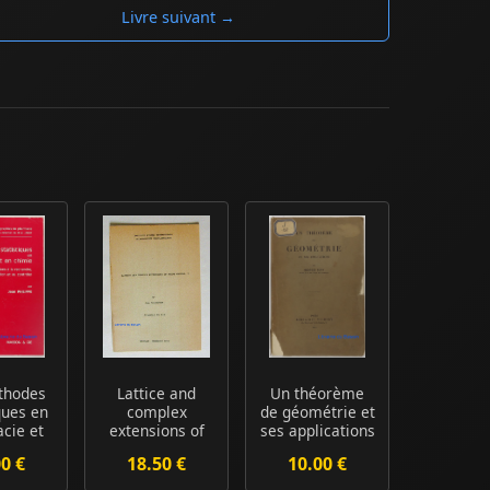
Livre suivant →
thodes
Lattice and
Un théorème
ques en
complex
de géométrie et
cie et
extensions of
ses applications
e (Ap...
point groups. I
00 €
18.50 €
10.00 €