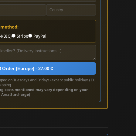
 method:
N/BIC)
Stripe
PayPal
 Order (Europe) - 27.00 €
pped on Tuesdays and Fridays (except public holidays) EU
hipping
ng costs mentioned may vary depending on your
e Area Surcharge)