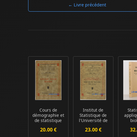
← Livre précédent
Cours de
Institut de
Stat
démographie et
Statistique de
appliq
de statistique
l'Université de
bio
sanitaire, IV
Paris Cours ...
expér
20.00 €
23.00 €
32.
Nu...
La 