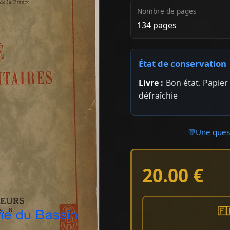
Nombre de pages
134 pages
État de conservation
Livre :
Bon état. Papie
défraîchie
💬
Une quest
20.00 €
🇫