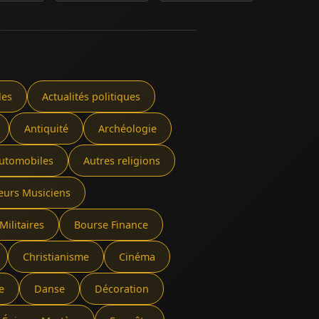
les
Actualités politiques
Antiquité
Archéologie
utomobiles
Autres religions
eurs Musiciens
Militaires
Bourse Finance
Christianisme
Cinéma
e
Danse
Décoration