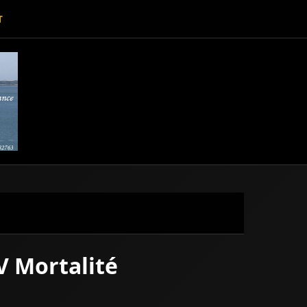
T
V Mortalité