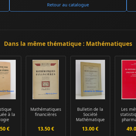
Retour au catalogue
Dans la même thématique : Mathématiques
istique
Mathématiques
Bulletin de la
Les mé
uée à la
financières
Société
statisti
logie
Mathématique
pharma
imentale
de France Tome
en chimi
50 €
13.50 €
13.00 €
49.
pl...
104 ...