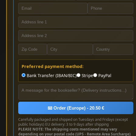
Preferred payment method:
Bank Transfer (IBAN/BIC)
Stripe
PayPal
📧 Order (Europe) - 20.50 €
Carefully packaged and shipped on Tuesdays and Fridays (except
public holidays) EU delivery: 3 to 9 days after shipping
PLEASE NOTE: The shipping costs mentioned may vary
depending on your postal code (UPS - Remote Area Surcharge)