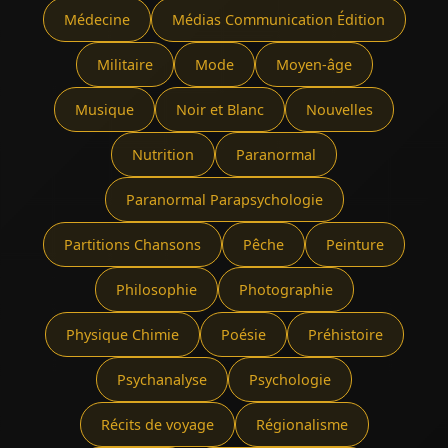
Médecine
Médias Communication Édition
Militaire
Mode
Moyen-âge
Musique
Noir et Blanc
Nouvelles
Nutrition
Paranormal
Paranormal Parapsychologie
Partitions Chansons
Pêche
Peinture
Philosophie
Photographie
Physique Chimie
Poésie
Préhistoire
Psychanalyse
Psychologie
Récits de voyage
Régionalisme