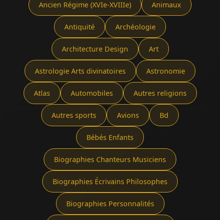
Ancien Régime (XVIe-XVIIIe)
Animaux
Antiquité
Archéologie
Architecture Design
Art
Astrologie Arts divinatoires
Astronomie
Atlas
Automobiles
Autres religions
Autres sports
Avions
Bd
Bébés Enfants
Biographies Chanteurs Musiciens
Biographies Écrivains Philosophes
Biographies Personnalités