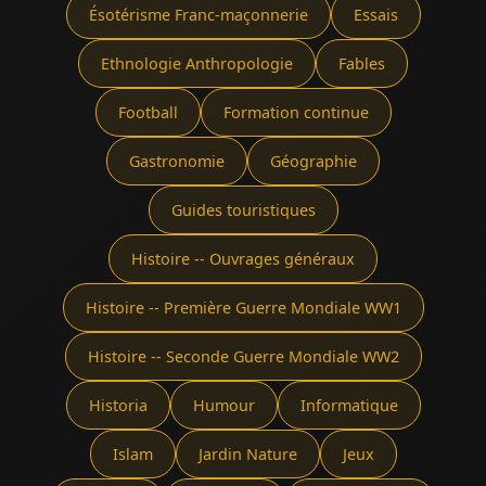
Ésotérisme Franc-maçonnerie
Essais
Ethnologie Anthropologie
Fables
Football
Formation continue
Gastronomie
Géographie
Guides touristiques
Histoire -- Ouvrages généraux
Histoire -- Première Guerre Mondiale WW1
Histoire -- Seconde Guerre Mondiale WW2
Historia
Humour
Informatique
Islam
Jardin Nature
Jeux