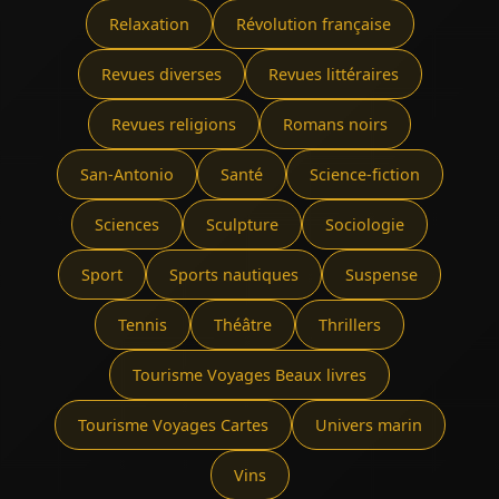
Relaxation
Révolution française
Revues diverses
Revues littéraires
Revues religions
Romans noirs
San-Antonio
Santé
Science-fiction
Sciences
Sculpture
Sociologie
Sport
Sports nautiques
Suspense
Tennis
Théâtre
Thrillers
Tourisme Voyages Beaux livres
Tourisme Voyages Cartes
Univers marin
Vins