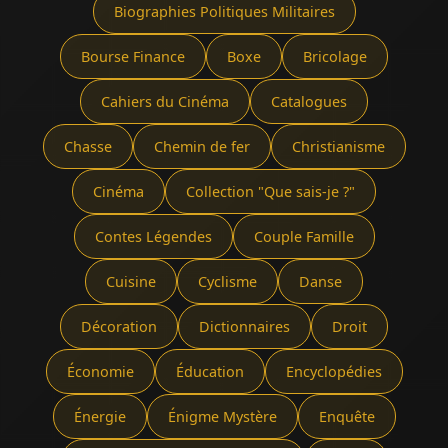
Biographies Politiques Militaires
Bourse Finance
Boxe
Bricolage
Cahiers du Cinéma
Catalogues
Chasse
Chemin de fer
Christianisme
Cinéma
Collection "Que sais-je ?"
Contes Légendes
Couple Famille
Cuisine
Cyclisme
Danse
Décoration
Dictionnaires
Droit
Économie
Éducation
Encyclopédies
Énergie
Énigme Mystère
Enquête