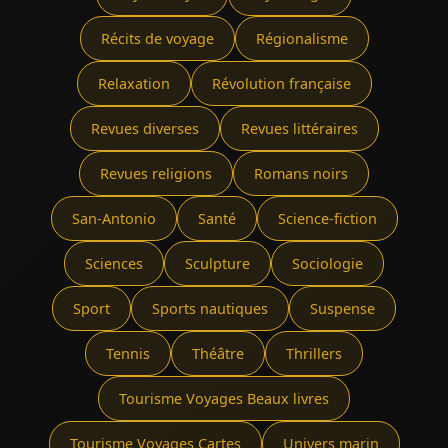
Récits de voyage
Régionalisme
Relaxation
Révolution française
Revues diverses
Revues littéraires
Revues religions
Romans noirs
San-Antonio
Santé
Science-fiction
Sciences
Sculpture
Sociologie
Sport
Sports nautiques
Suspense
Tennis
Théâtre
Thrillers
Tourisme Voyages Beaux livres
Tourisme Voyages Cartes
Univers marin