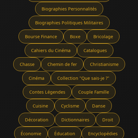
Biographies Personnalités
Biographies Politiques Militaires
Bourse Finance
Boxe
Bricolage
Cahiers du Cinéma
Catalogues
Chasse
Chemin de fer
Christianisme
Cinéma
Collection "Que sais-je ?"
Contes Légendes
Couple Famille
Cuisine
Cyclisme
Danse
Décoration
Dictionnaires
Droit
Économie
Éducation
Encyclopédies