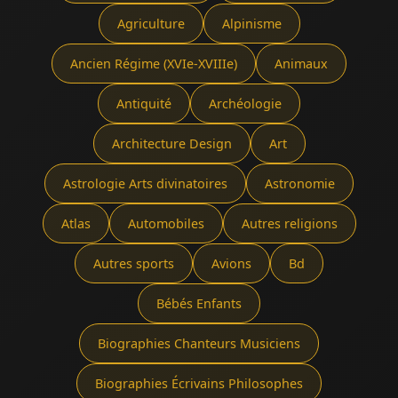
Agriculture
Alpinisme
Ancien Régime (XVIe-XVIIIe)
Animaux
Antiquité
Archéologie
Architecture Design
Art
Astrologie Arts divinatoires
Astronomie
Atlas
Automobiles
Autres religions
Autres sports
Avions
Bd
Bébés Enfants
Biographies Chanteurs Musiciens
Biographies Écrivains Philosophes