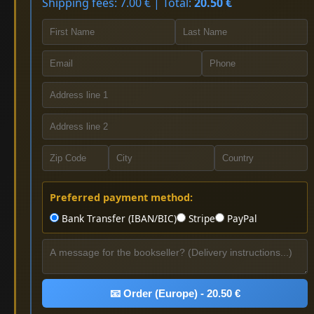
Shipping fees: 7.00 € | Total:
20.50 €
Preferred payment method:
Bank Transfer (IBAN/BIC)
Stripe
PayPal
📧 Order (Europe) - 20.50 €