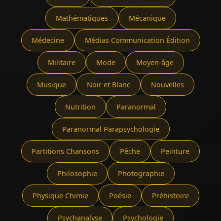
Mathématiques
Mécanique
Médecine
Médias Communication Édition
Militaire
Mode
Moyen-âge
Musique
Noir et Blanc
Nouvelles
Nutrition
Paranormal
Paranormal Parapsychologie
Partitions Chansons
Pêche
Peinture
Philosophie
Photographie
Physique Chimie
Poésie
Préhistoire
Psychanalyse
Psychologie