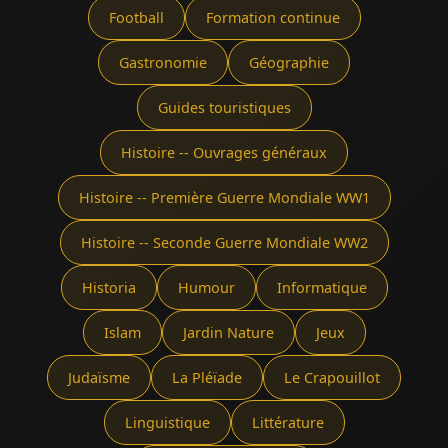
Football
Formation continue
Gastronomie
Géographie
Guides touristiques
Histoire -- Ouvrages généraux
Histoire -- Première Guerre Mondiale WW1
Histoire -- Seconde Guerre Mondiale WW2
Historia
Humour
Informatique
Islam
Jardin Nature
Jeux
Judaïsme
La Pléïade
Le Crapouillot
Linguistique
Littérature