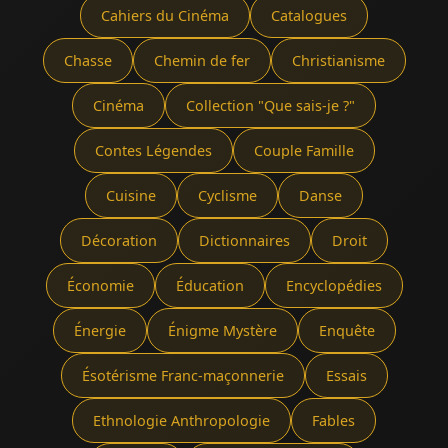
Cahiers du Cinéma
Catalogues
Chasse
Chemin de fer
Christianisme
Cinéma
Collection "Que sais-je ?"
Contes Légendes
Couple Famille
Cuisine
Cyclisme
Danse
Décoration
Dictionnaires
Droit
Économie
Éducation
Encyclopédies
Énergie
Énigme Mystère
Enquête
Ésotérisme Franc-maçonnerie
Essais
Ethnologie Anthropologie
Fables