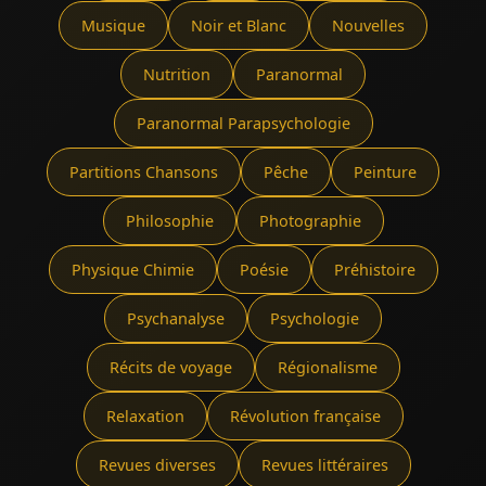
Musique
Noir et Blanc
Nouvelles
Nutrition
Paranormal
Paranormal Parapsychologie
Partitions Chansons
Pêche
Peinture
Philosophie
Photographie
Physique Chimie
Poésie
Préhistoire
Psychanalyse
Psychologie
Récits de voyage
Régionalisme
Relaxation
Révolution française
Revues diverses
Revues littéraires