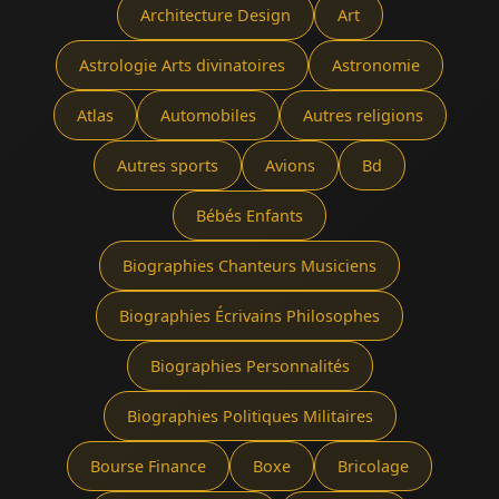
Architecture Design
Art
Astrologie Arts divinatoires
Astronomie
Atlas
Automobiles
Autres religions
Autres sports
Avions
Bd
Bébés Enfants
Biographies Chanteurs Musiciens
Biographies Écrivains Philosophes
Biographies Personnalités
Biographies Politiques Militaires
Bourse Finance
Boxe
Bricolage