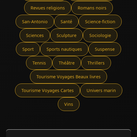
Revues religions
Romans noirs
San-Antonio
Santé
Science-fiction
Sciences
Sculpture
Sociologie
Sport
Sports nautiques
Suspense
Tennis
Théâtre
Thrillers
Tourisme Voyages Beaux livres
Tourisme Voyages Cartes
Univers marin
Vins