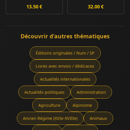
13.50 €
32.00 €
Découvrir d'autres thématiques
Éditions originales / Num / SP
Livres avec envois / dédicaces
Actualités internationales
Actualités politiques
Administration
Agriculture
Alpinisme
Ancien Régime (XVIe-XVIIIe)
Animaux