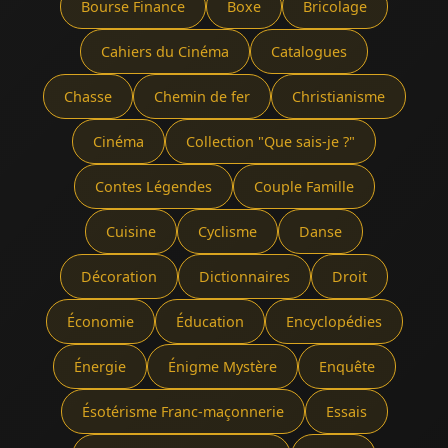
Bourse Finance
Boxe
Bricolage
Cahiers du Cinéma
Catalogues
Chasse
Chemin de fer
Christianisme
Cinéma
Collection "Que sais-je ?"
Contes Légendes
Couple Famille
Cuisine
Cyclisme
Danse
Décoration
Dictionnaires
Droit
Économie
Éducation
Encyclopédies
Énergie
Énigme Mystère
Enquête
Ésotérisme Franc-maçonnerie
Essais