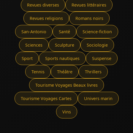
Revues diverses
Revues littéraires
Revues religions
Romans noirs
San-Antonio
Santé
Science-fiction
Sciences
Sculpture
Sociologie
Sport
Sports nautiques
Suspense
Tennis
Théâtre
Thrillers
Tourisme Voyages Beaux livres
Tourisme Voyages Cartes
Univers marin
Vins