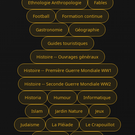
Ethnologie Anthropologie
Fables
Football
Formation continue
Gastronomie
Géographie
Guides touristiques
Histoire -- Ouvrages généraux
Histoire -- Première Guerre Mondiale WW1
Histoire -- Seconde Guerre Mondiale WW2
Historia
Humour
Informatique
Islam
Jardin Nature
Jeux
Judaïsme
La Pléïade
Le Crapouillot