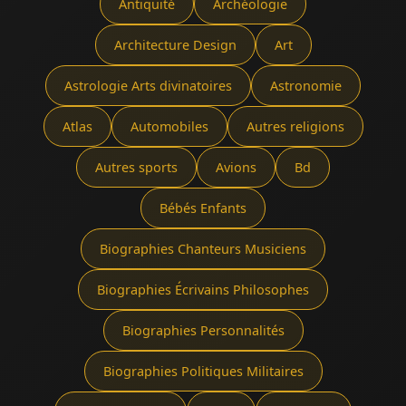
Antiquité
Archéologie
Architecture Design
Art
Astrologie Arts divinatoires
Astronomie
Atlas
Automobiles
Autres religions
Autres sports
Avions
Bd
Bébés Enfants
Biographies Chanteurs Musiciens
Biographies Écrivains Philosophes
Biographies Personnalités
Biographies Politiques Militaires