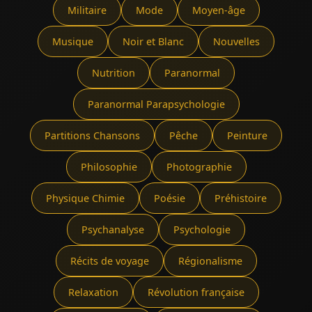
Militaire
Mode
Moyen-âge
Musique
Noir et Blanc
Nouvelles
Nutrition
Paranormal
Paranormal Parapsychologie
Partitions Chansons
Pêche
Peinture
Philosophie
Photographie
Physique Chimie
Poésie
Préhistoire
Psychanalyse
Psychologie
Récits de voyage
Régionalisme
Relaxation
Révolution française