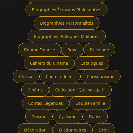
Biographies Écrivains Philosophes
Biographies Personnalités
Biographies Politiques Militaires
Bourse Finance
Boxe
Bricolage
Cahiers du Cinéma
Catalogues
Chasse
Chemin de fer
Christianisme
Cinéma
Collection "Que sais-je ?"
Contes Légendes
Couple Famille
Cuisine
Cyclisme
Danse
Décoration
Dictionnaires
Droit