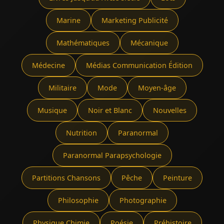
Marine
Marketing Publicité
Mathématiques
Mécanique
Médecine
Médias Communication Édition
Militaire
Mode
Moyen-âge
Musique
Noir et Blanc
Nouvelles
Nutrition
Paranormal
Paranormal Parapsychologie
Partitions Chansons
Pêche
Peinture
Philosophie
Photographie
Physique Chimie
Poésie
Préhistoire