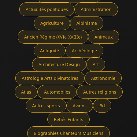
Actualités politiques
Administration
Agriculture
Alpinisme
Ancien Régime (XVIe-XVIIIe)
Animaux
Antiquité
Archéologie
Architecture Design
Art
Astrologie Arts divinatoires
Astronomie
Atlas
Automobiles
Autres religions
Autres sports
Avions
Bd
Bébés Enfants
Biographies Chanteurs Musiciens