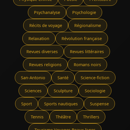
Psychanalyse
Psychologie
Récits de voyage
Régionalisme
Relaxation
Révolution française
Revues diverses
Revues littéraires
Revues religions
Romans noirs
San-Antonio
Santé
Science-fiction
Sciences
Sculpture
Sociologie
Sport
Sports nautiques
Suspense
Tennis
Théâtre
Thrillers
Tourisme Voyages Beaux livres