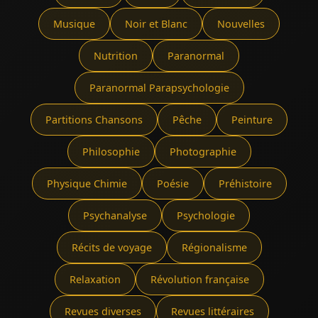
Musique
Noir et Blanc
Nouvelles
Nutrition
Paranormal
Paranormal Parapsychologie
Partitions Chansons
Pêche
Peinture
Philosophie
Photographie
Physique Chimie
Poésie
Préhistoire
Psychanalyse
Psychologie
Récits de voyage
Régionalisme
Relaxation
Révolution française
Revues diverses
Revues littéraires