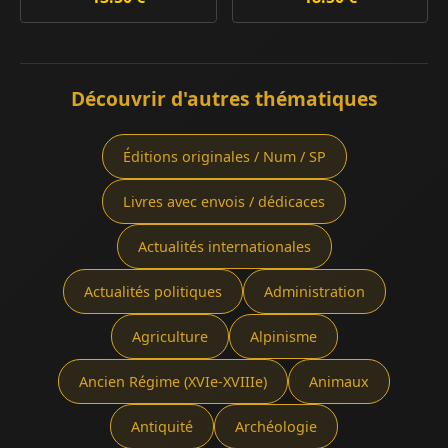
Découvrir d'autres thématiques
Éditions originales / Num / SP
Livres avec envois / dédicaces
Actualités internationales
Actualités politiques
Administration
Agriculture
Alpinisme
Ancien Régime (XVIe-XVIIIe)
Animaux
Antiquité
Archéologie