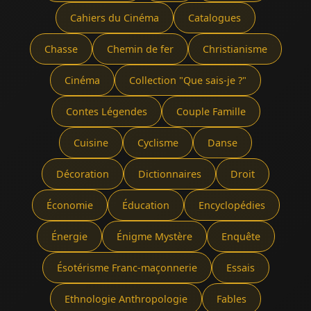
Cahiers du Cinéma
Catalogues
Chasse
Chemin de fer
Christianisme
Cinéma
Collection "Que sais-je ?"
Contes Légendes
Couple Famille
Cuisine
Cyclisme
Danse
Décoration
Dictionnaires
Droit
Économie
Éducation
Encyclopédies
Énergie
Énigme Mystère
Enquête
Ésotérisme Franc-maçonnerie
Essais
Ethnologie Anthropologie
Fables