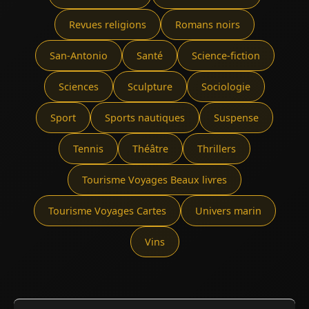
Revues religions
Romans noirs
San-Antonio
Santé
Science-fiction
Sciences
Sculpture
Sociologie
Sport
Sports nautiques
Suspense
Tennis
Théâtre
Thrillers
Tourisme Voyages Beaux livres
Tourisme Voyages Cartes
Univers marin
Vins