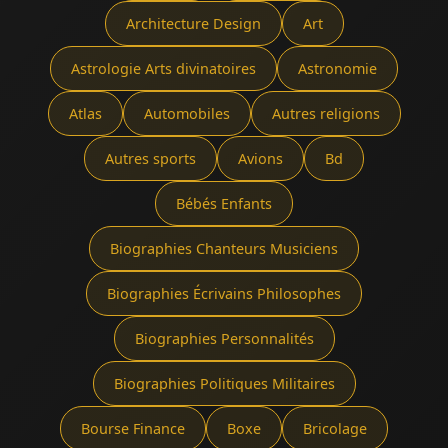
Architecture Design
Art
Astrologie Arts divinatoires
Astronomie
Atlas
Automobiles
Autres religions
Autres sports
Avions
Bd
Bébés Enfants
Biographies Chanteurs Musiciens
Biographies Écrivains Philosophes
Biographies Personnalités
Biographies Politiques Militaires
Bourse Finance
Boxe
Bricolage