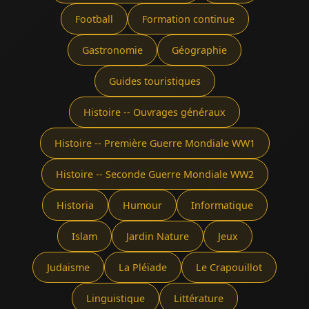
Football
Formation continue
Gastronomie
Géographie
Guides touristiques
Histoire -- Ouvrages généraux
Histoire -- Première Guerre Mondiale WW1
Histoire -- Seconde Guerre Mondiale WW2
Historia
Humour
Informatique
Islam
Jardin Nature
Jeux
Judaïsme
La Pléïade
Le Crapouillot
Linguistique
Littérature