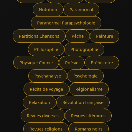
Nutrition
Paranormal
Paranormal Parapsychologie
Partitions Chansons
Pêche
Peinture
Philosophie
Photographie
Physique Chimie
Poésie
Préhistoire
Psychanalyse
Psychologie
Récits de voyage
Régionalisme
Relaxation
Révolution française
Revues diverses
Revues littéraires
Revues religions
Romans noirs