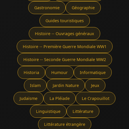
Gastronomie
Géographie
Guides touristiques
Histoire -- Ouvrages généraux
Histoire -- Première Guerre Mondiale WW1
Histoire -- Seconde Guerre Mondiale WW2
Historia
Humour
Informatique
Islam
Jardin Nature
Jeux
Judaïsme
La Pléïade
Le Crapouillot
Linguistique
Littérature
Littérature étrangère