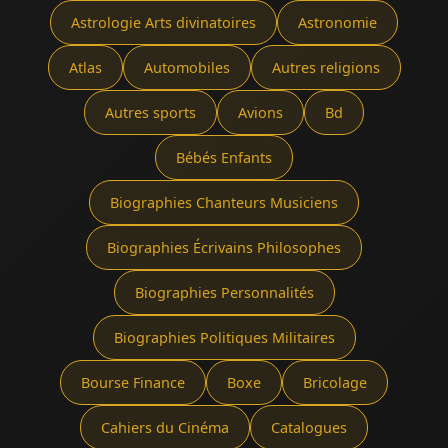
Astrologie Arts divinatoires
Astronomie
Atlas
Automobiles
Autres religions
Autres sports
Avions
Bd
Bébés Enfants
Biographies Chanteurs Musiciens
Biographies Écrivains Philosophes
Biographies Personnalités
Biographies Politiques Militaires
Bourse Finance
Boxe
Bricolage
Cahiers du Cinéma
Catalogues