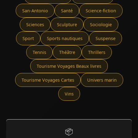
San-Antonio
Santé
Science-fiction
Sciences
Sculpture
Sociologie
Sport
Sports nautiques
Suspense
Tennis
Théâtre
Thrillers
Tourisme Voyages Beaux livres
Tourisme Voyages Cartes
Univers marin
Vins
📦