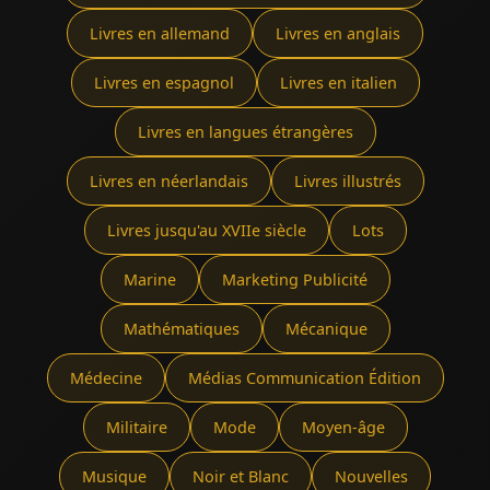
Livres en allemand
Livres en anglais
Livres en espagnol
Livres en italien
Livres en langues étrangères
Livres en néerlandais
Livres illustrés
Livres jusqu'au XVIIe siècle
Lots
Marine
Marketing Publicité
Mathématiques
Mécanique
Médecine
Médias Communication Édition
Militaire
Mode
Moyen-âge
Musique
Noir et Blanc
Nouvelles