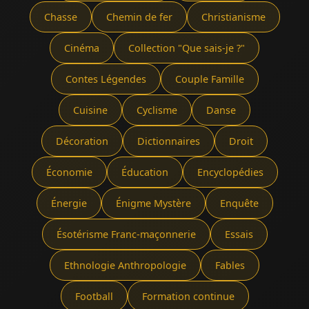
Chasse
Chemin de fer
Christianisme
Cinéma
Collection "Que sais-je ?"
Contes Légendes
Couple Famille
Cuisine
Cyclisme
Danse
Décoration
Dictionnaires
Droit
Économie
Éducation
Encyclopédies
Énergie
Énigme Mystère
Enquête
Ésotérisme Franc-maçonnerie
Essais
Ethnologie Anthropologie
Fables
Football
Formation continue