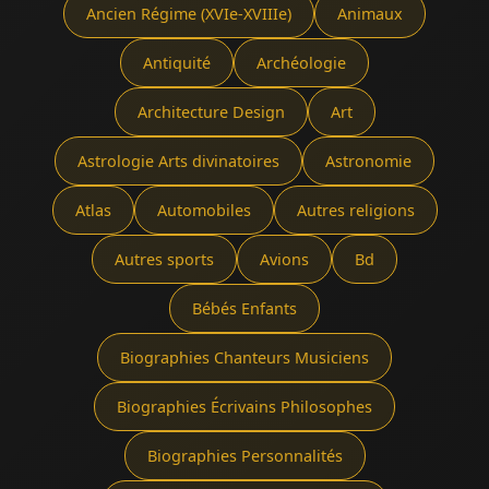
Ancien Régime (XVIe-XVIIIe)
Animaux
Antiquité
Archéologie
Architecture Design
Art
Astrologie Arts divinatoires
Astronomie
Atlas
Automobiles
Autres religions
Autres sports
Avions
Bd
Bébés Enfants
Biographies Chanteurs Musiciens
Biographies Écrivains Philosophes
Biographies Personnalités