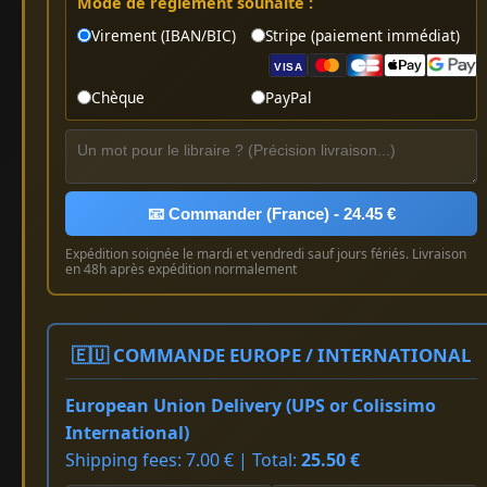
Mode de règlement souhaité :
Virement (IBAN/BIC)
Stripe (paiement immédiat)
VISA
Chèque
PayPal
📧 Commander (France) - 24.45 €
Expédition soignée le mardi et vendredi sauf jours fériés. Livraison
en 48h après expédition normalement
🇪🇺 COMMANDE EUROPE / INTERNATIONAL
European Union Delivery (UPS or Colissimo
International)
Shipping fees: 7.00 € | Total:
25.50 €