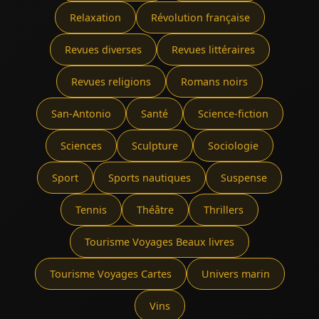
Relaxation
Révolution française
Revues diverses
Revues littéraires
Revues religions
Romans noirs
San-Antonio
Santé
Science-fiction
Sciences
Sculpture
Sociologie
Sport
Sports nautiques
Suspense
Tennis
Théâtre
Thrillers
Tourisme Voyages Beaux livres
Tourisme Voyages Cartes
Univers marin
Vins