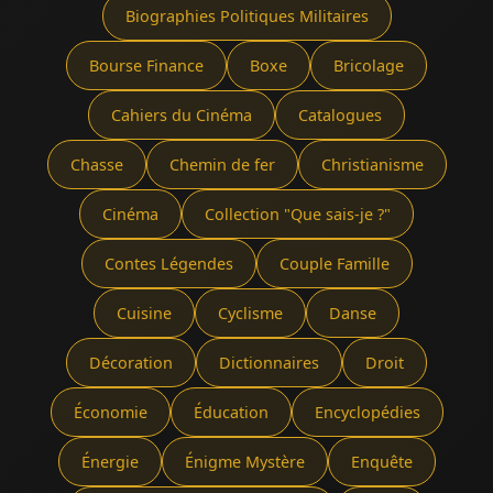
Biographies Politiques Militaires
Bourse Finance
Boxe
Bricolage
Cahiers du Cinéma
Catalogues
Chasse
Chemin de fer
Christianisme
Cinéma
Collection "Que sais-je ?"
Contes Légendes
Couple Famille
Cuisine
Cyclisme
Danse
Décoration
Dictionnaires
Droit
Économie
Éducation
Encyclopédies
Énergie
Énigme Mystère
Enquête