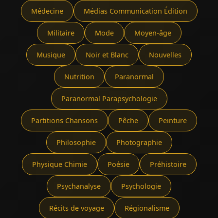
Médecine
Médias Communication Édition
Militaire
Mode
Moyen-âge
Musique
Noir et Blanc
Nouvelles
Nutrition
Paranormal
Paranormal Parapsychologie
Partitions Chansons
Pêche
Peinture
Philosophie
Photographie
Physique Chimie
Poésie
Préhistoire
Psychanalyse
Psychologie
Récits de voyage
Régionalisme