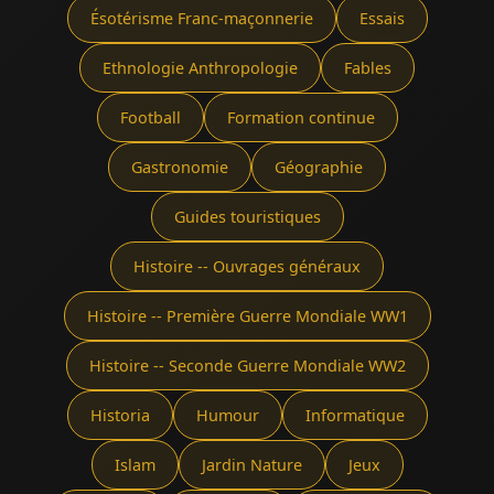
Ésotérisme Franc-maçonnerie
Essais
Ethnologie Anthropologie
Fables
Football
Formation continue
Gastronomie
Géographie
Guides touristiques
Histoire -- Ouvrages généraux
Histoire -- Première Guerre Mondiale WW1
Histoire -- Seconde Guerre Mondiale WW2
Historia
Humour
Informatique
Islam
Jardin Nature
Jeux