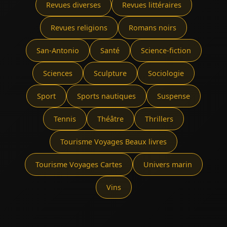
Revues diverses
Revues littéraires
Revues religions
Romans noirs
San-Antonio
Santé
Science-fiction
Sciences
Sculpture
Sociologie
Sport
Sports nautiques
Suspense
Tennis
Théâtre
Thrillers
Tourisme Voyages Beaux livres
Tourisme Voyages Cartes
Univers marin
Vins