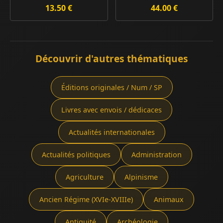
13.50 €
44.00 €
Découvrir d'autres thématiques
Éditions originales / Num / SP
Livres avec envois / dédicaces
Actualités internationales
Actualités politiques
Administration
Agriculture
Alpinisme
Ancien Régime (XVIe-XVIIIe)
Animaux
Antiquité
Archéologie