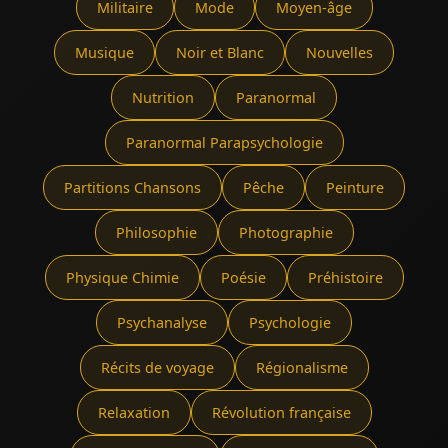
Militaire
Mode
Moyen-âge
Musique
Noir et Blanc
Nouvelles
Nutrition
Paranormal
Paranormal Parapsychologie
Partitions Chansons
Pêche
Peinture
Philosophie
Photographie
Physique Chimie
Poésie
Préhistoire
Psychanalyse
Psychologie
Récits de voyage
Régionalisme
Relaxation
Révolution française