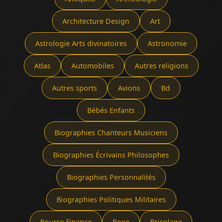
Architecture Design
Art
Astrologie Arts divinatoires
Astronomie
Atlas
Automobiles
Autres religions
Autres sports
Avions
Bd
Bébés Enfants
Biographies Chanteurs Musiciens
Biographies Écrivains Philosophes
Biographies Personnalités
Biographies Politiques Militaires
Bourse Finance
Boxe
Bricolage