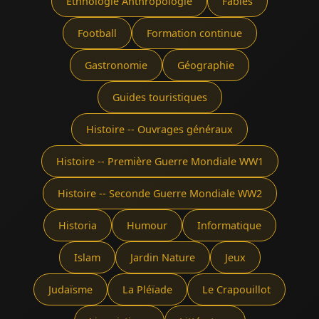
Ethnologie Anthropologie
Fables
Football
Formation continue
Gastronomie
Géographie
Guides touristiques
Histoire -- Ouvrages généraux
Histoire -- Première Guerre Mondiale WW1
Histoire -- Seconde Guerre Mondiale WW2
Historia
Humour
Informatique
Islam
Jardin Nature
Jeux
Judaïsme
La Pléïade
Le Crapouillot