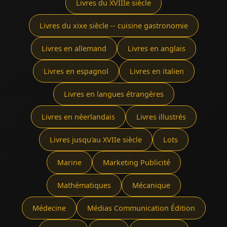
Livres du XVIIIe siècle
Livres du xixe siècle -- cuisine gastronomie
Livres en allemand
Livres en anglais
Livres en espagnol
Livres en italien
Livres en langues étrangères
Livres en néerlandais
Livres illustrés
Livres jusqu'au XVIIe siècle
Lots
Marine
Marketing Publicité
Mathématiques
Mécanique
Médecine
Médias Communication Édition