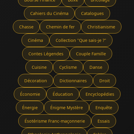
Cahiers du Cinéma
Catalogues
Chasse
Chemin de fer
Christianisme
Cinéma
Collection "Que sais-je ?"
Contes Légendes
Couple Famille
Cuisine
Cyclisme
Danse
Décoration
Dictionnaires
Droit
Économie
Éducation
Encyclopédies
Énergie
Énigme Mystère
Enquête
Ésotérisme Franc-maçonnerie
Essais