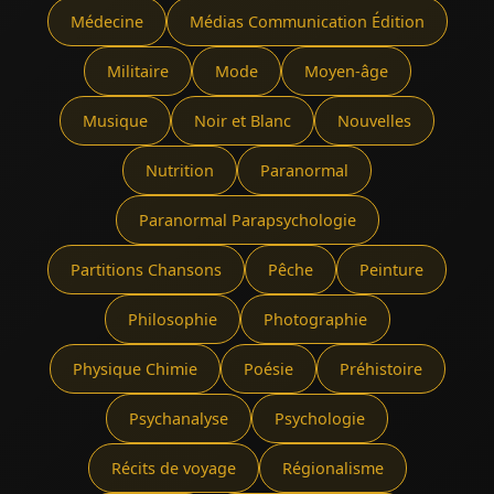
Médecine
Médias Communication Édition
Militaire
Mode
Moyen-âge
Musique
Noir et Blanc
Nouvelles
Nutrition
Paranormal
Paranormal Parapsychologie
Partitions Chansons
Pêche
Peinture
Philosophie
Photographie
Physique Chimie
Poésie
Préhistoire
Psychanalyse
Psychologie
Récits de voyage
Régionalisme