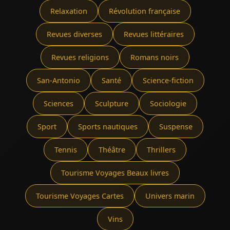
Relaxation
Révolution française
Revues diverses
Revues littéraires
Revues religions
Romans noirs
San-Antonio
Santé
Science-fiction
Sciences
Sculpture
Sociologie
Sport
Sports nautiques
Suspense
Tennis
Théâtre
Thrillers
Tourisme Voyages Beaux livres
Tourisme Voyages Cartes
Univers marin
Vins