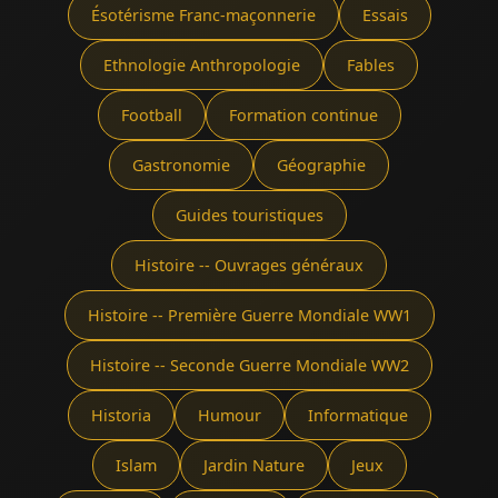
Ésotérisme Franc-maçonnerie
Essais
Ethnologie Anthropologie
Fables
Football
Formation continue
Gastronomie
Géographie
Guides touristiques
Histoire -- Ouvrages généraux
Histoire -- Première Guerre Mondiale WW1
Histoire -- Seconde Guerre Mondiale WW2
Historia
Humour
Informatique
Islam
Jardin Nature
Jeux