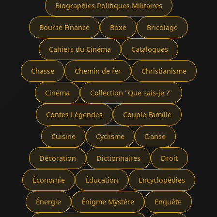
Biographies Politiques Militaires
Bourse Finance
Boxe
Bricolage
Cahiers du Cinéma
Catalogues
Chasse
Chemin de fer
Christianisme
Cinéma
Collection "Que sais-je ?"
Contes Légendes
Couple Famille
Cuisine
Cyclisme
Danse
Décoration
Dictionnaires
Droit
Économie
Éducation
Encyclopédies
Énergie
Énigme Mystère
Enquête