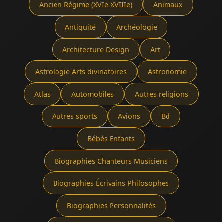
Ancien Régime (XVIe-XVIIIe)
Animaux
Antiquité
Archéologie
Architecture Design
Art
Astrologie Arts divinatoires
Astronomie
Atlas
Automobiles
Autres religions
Autres sports
Avions
Bd
Bébés Enfants
Biographies Chanteurs Musiciens
Biographies Écrivains Philosophes
Biographies Personnalités