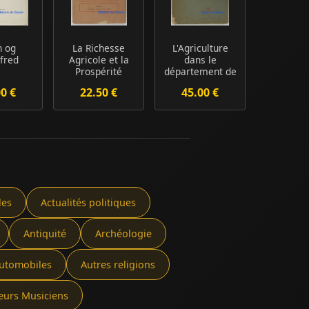
n og
La Richesse
L'Agriculture
fred
Agricole et la
dans le
Prospérité
département de
l'Oise
00 €
22.50 €
45.00 €
les
Actualités politiques
Antiquité
Archéologie
utomobiles
Autres religions
eurs Musiciens