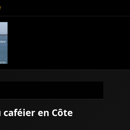
T
u caféier en Côte