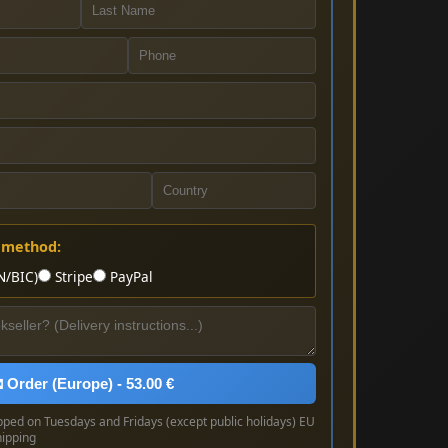
 method:
N/BIC)
Stripe
PayPal
 Order (Europe) - 53.00 €
pped on Tuesdays and Fridays (except public holidays) EU
hipping