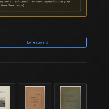
ng costs mentioned may vary depending on your
e Area Surcharge)
Livre suivant →