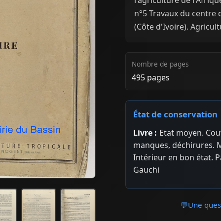
n°5 Travaux du centre 
(Côte d'Ivoire). Agricul
Nombre de pages
495 pages
État de conservation
Livre :
Etat moyen. Couv
manques, déchirures. Mo
Intérieur en bon état. P
Gauchi
💬
Une quest