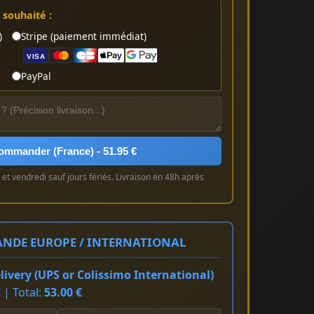
souhaité :
)
Stripe (paiement immédiat)
VISA
PayPal
ommander (France) - 51.95 €
et vendredi sauf jours fériés. Livraison en 48h après
NDE EUROPE / INTERNATIONAL
ivery (UPS or Colissimo International)
 | Total:
53.00 €