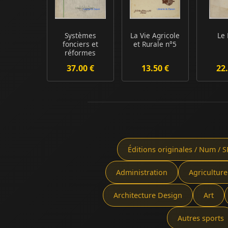
Systèmes
La Vie Agricole
Le
fonciers et
et Rurale n°5
réformes
agraires en
37.00 €
13.50 €
22.
Afrique Noire
Éditions originales / Num / S
Administration
Agriculture
Architecture Design
Art
Autres sports