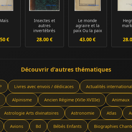
 Maïs
Insectes et
Le monde
Heg
autres
agraire et la
mark
invertébrés
paix Ou la paix
nuisibles aux
sera paysanne
50 €
28.00 €
43.00 €
28.
plantes cu...
Ou...
Découvrir d'autres thématiques
P
Livres avec envois / dédicaces
Actualités internationa
Alpinisme
Ancien Régime (XVIe-XVIIIe)
Animaux
Astrologie Arts divinatoires
Astronomie
Atlas
A
Avions
Bd
Bébés Enfants
Biographies Chant