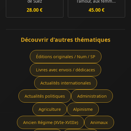
de Suez
l'amour, aux femm...
28.00 €
45.00 €
Découvrir d'autres thématiques
Éditions originales / Num / SP
Livres avec envois / dédicaces
Actualités internationales
Actualités politiques
Administration
Agriculture
Alpinisme
Ancien Régime (XVIe-XVIIIe)
Animaux