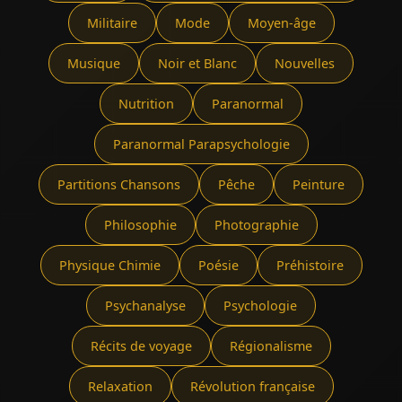
Militaire
Mode
Moyen-âge
Musique
Noir et Blanc
Nouvelles
Nutrition
Paranormal
Paranormal Parapsychologie
Partitions Chansons
Pêche
Peinture
Philosophie
Photographie
Physique Chimie
Poésie
Préhistoire
Psychanalyse
Psychologie
Récits de voyage
Régionalisme
Relaxation
Révolution française