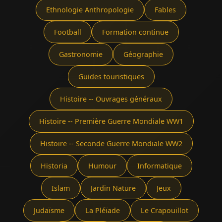
Ethnologie Anthropologie
Fables
Football
Formation continue
Gastronomie
Géographie
Guides touristiques
Histoire -- Ouvrages généraux
Histoire -- Première Guerre Mondiale WW1
Histoire -- Seconde Guerre Mondiale WW2
Historia
Humour
Informatique
Islam
Jardin Nature
Jeux
Judaïsme
La Pléïade
Le Crapouillot