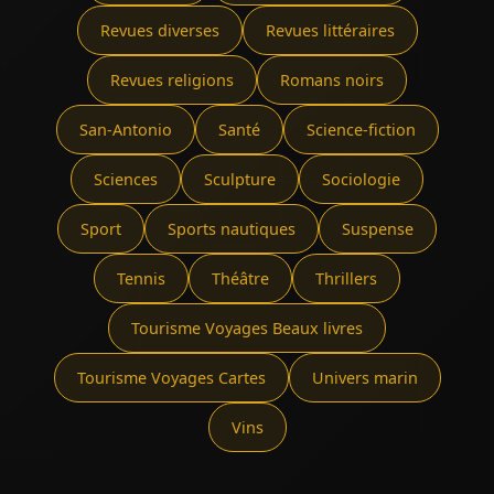
Revues diverses
Revues littéraires
Revues religions
Romans noirs
San-Antonio
Santé
Science-fiction
Sciences
Sculpture
Sociologie
Sport
Sports nautiques
Suspense
Tennis
Théâtre
Thrillers
Tourisme Voyages Beaux livres
Tourisme Voyages Cartes
Univers marin
Vins