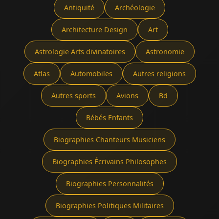
Antiquité
Archéologie
Architecture Design
Art
Astrologie Arts divinatoires
Astronomie
Atlas
Automobiles
Autres religions
Autres sports
Avions
Bd
Bébés Enfants
Biographies Chanteurs Musiciens
Biographies Écrivains Philosophes
Biographies Personnalités
Biographies Politiques Militaires