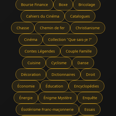
Bourse Finance
Boxe
Bricolage
Cahiers du Cinéma
Catalogues
Chasse
Chemin de fer
Christianisme
Cinéma
Collection "Que sais-je ?"
Contes Légendes
Couple Famille
Cuisine
Cyclisme
Danse
Décoration
Dictionnaires
Droit
Économie
Éducation
Encyclopédies
Énergie
Énigme Mystère
Enquête
Ésotérisme Franc-maçonnerie
Essais