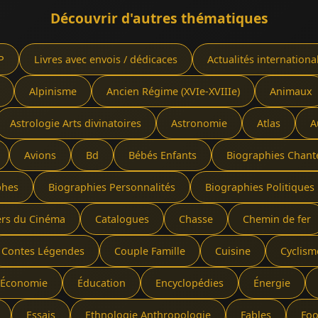
Découvrir d'autres thématiques
P
Livres avec envois / dédicaces
Actualités internationa
Alpinisme
Ancien Régime (XVIe-XVIIIe)
Animaux
Astrologie Arts divinatoires
Astronomie
Atlas
A
Avions
Bd
Bébés Enfants
Biographies Chant
phes
Biographies Personnalités
Biographies Politiques 
ers du Cinéma
Catalogues
Chasse
Chemin de fer
Contes Légendes
Couple Famille
Cuisine
Cyclism
Économie
Éducation
Encyclopédies
Énergie
Essais
Ethnologie Anthropologie
Fables
Foo