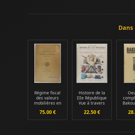
Dans 
Régime fiscal
Histoire de la
Oeu
des valeurs
IIIe République
compl
mobilières en
Vue à travers
Bakou
Europe, Tome II
l'Imagerie...
Mi
75.00 €
22.50 €
28.
Bakouni