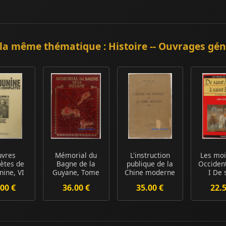
la même thématique : Histoire -- Ouvrages gé
vres
Mémorial du
L'instruction
Les moi
ètes de
Bagne de la
publique de la
Occiden
nine, VI
Guyane, Tome
Chine moderne
I De 
chel
IV
Antoi
00 €
36.00 €
35.00 €
22.
ne et ...
sain