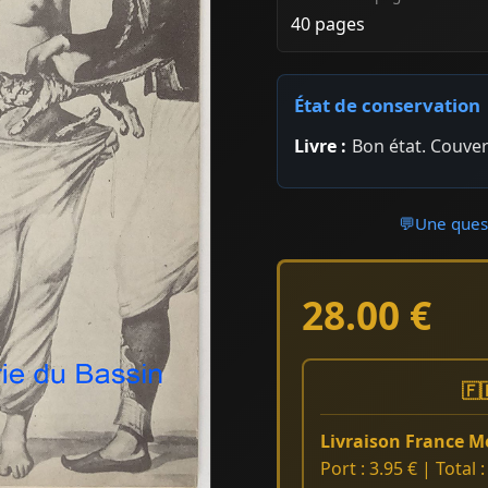
40 pages
État de conservation
Livre :
Bon état. Couver
💬
Une quest
28.00 €
🇫
Livraison France Mé
Port : 3.95 € | Total 