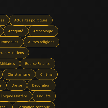
les
Actualités politiques
Antiquité
Archéologie
utomobiles
Autres religions
eurs Musiciens
Militaires
Bourse Finance
Christianisme
Cinéma
e
Danse
Décoration
Énigme Mystère
Enquête
tball
Formation continue