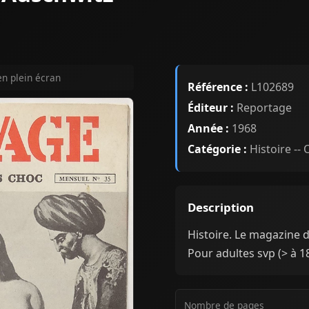
en plein écran
Référence :
L102689
Éditeur :
Reportage
Année :
1968
Catégorie :
Histoire --
Description
Histoire. Le magazine d
Pour adultes svp (> à 18
Nombre de pages