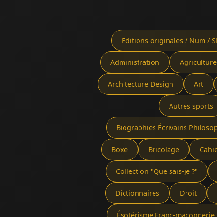
Éditions originales / Num / S
Administration
Agriculture
Architecture Design
Art
Autres sports
Biographies Écrivains Philoso
Boxe
Bricolage
Cahi
Collection "Que sais-je ?"
Dictionnaires
Droit
Ésotérisme Franc-maçonnerie