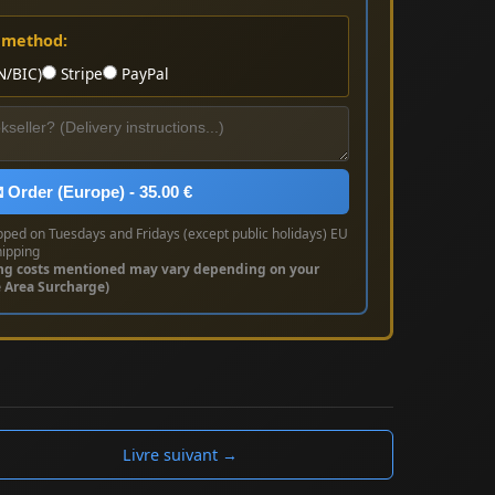
 method:
N/BIC)
Stripe
PayPal
 Order (Europe) - 35.00 €
pped on Tuesdays and Fridays (except public holidays) EU
hipping
ng costs mentioned may vary depending on your
e Area Surcharge)
Livre suivant →