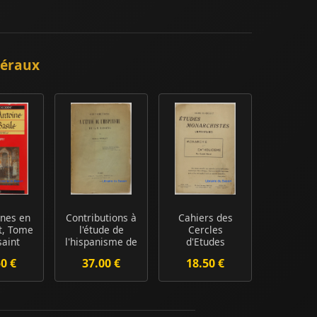
néraux
nes en
Contributions à
Cahiers des
t, Tome
l'étude de
Cercles
saint
l'hispanisme de
d'Etudes
ne à
G. E. Lessin...
Monarchistes
50 €
37.00 €
18.50 €
t...
Universitaire...