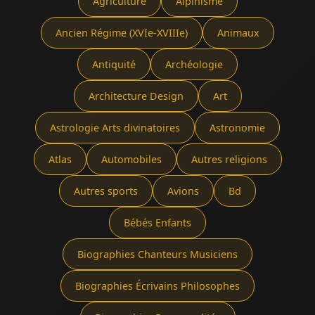
Agriculture
Alpinisme
Ancien Régime (XVIe-XVIIIe)
Animaux
Antiquité
Archéologie
Architecture Design
Art
Astrologie Arts divinatoires
Astronomie
Atlas
Automobiles
Autres religions
Autres sports
Avions
Bd
Bébés Enfants
Biographies Chanteurs Musiciens
Biographies Écrivains Philosophes