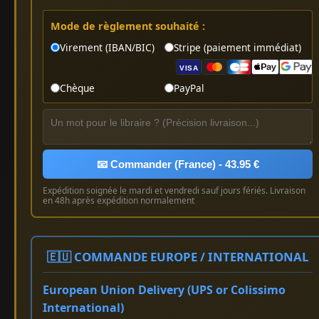
Mode de règlement souhaité :
Virement (IBAN/BIC)
Stripe (paiement immédiat)
VISA
Chèque
PayPal
📧 Commander (France) - 43.95 €
Expédition soignée le mardi et vendredi sauf jours fériés. Livraison
en 48h après expédition normalement
🇪🇺 COMMANDE EUROPE / INTERNATIONAL
European Union Delivery (UPS or Colissimo
International)