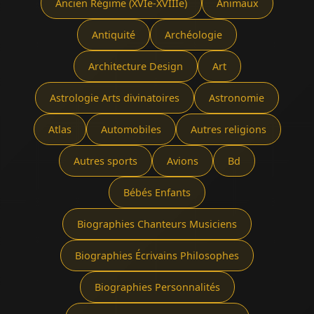
Ancien Régime (XVIe-XVIIIe)
Animaux
Antiquité
Archéologie
Architecture Design
Art
Astrologie Arts divinatoires
Astronomie
Atlas
Automobiles
Autres religions
Autres sports
Avions
Bd
Bébés Enfants
Biographies Chanteurs Musiciens
Biographies Écrivains Philosophes
Biographies Personnalités