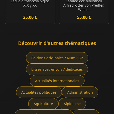
Escuela francesa Siglos
Katalog der bibliothek
XIX y XX
Alfred Ritter von Pfeiffer,
Wien...
35.00 €
55.00 €
Découvrir d'autres thématiques
Éditions originales / Num / SP
Livres avec envois / dédicaces
Actualités internationales
Actualités politiques
Administration
Agriculture
Alpinisme