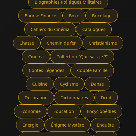
Biographies Politiques Militaires
Bourse Finance
Boxe
Bricolage
Cahiers du Cinéma
Catalogues
Chasse
Chemin de fer
Christianisme
Cinéma
Collection "Que sais-je ?"
Contes Légendes
Couple Famille
Cuisine
Cyclisme
Danse
Décoration
Dictionnaires
Droit
Économie
Éducation
Encyclopédies
Énergie
Énigme Mystère
Enquête