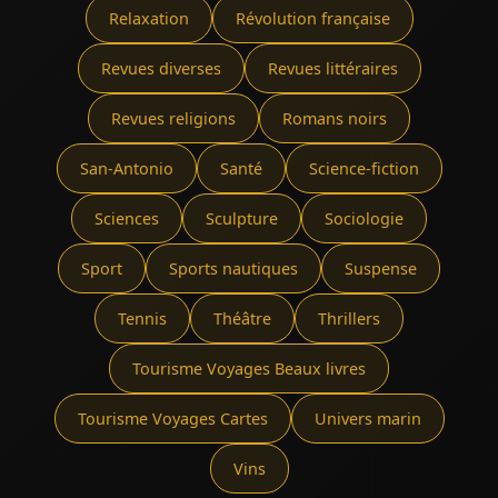
Relaxation
Révolution française
Revues diverses
Revues littéraires
Revues religions
Romans noirs
San-Antonio
Santé
Science-fiction
Sciences
Sculpture
Sociologie
Sport
Sports nautiques
Suspense
Tennis
Théâtre
Thrillers
Tourisme Voyages Beaux livres
Tourisme Voyages Cartes
Univers marin
Vins