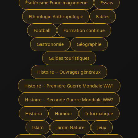
Ésotérisme Franc-maçonnerie
Essais
Ethnologie Anthropologie
Fables
Football
Formation continue
Gastronomie
Géographie
Guides touristiques
Histoire -- Ouvrages généraux
Histoire -- Première Guerre Mondiale WW1
Histoire -- Seconde Guerre Mondiale WW2
Historia
Humour
Informatique
Islam
Jardin Nature
Jeux