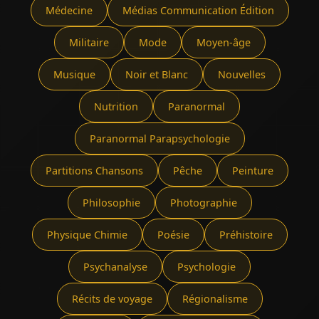
Médecine
Médias Communication Édition
Militaire
Mode
Moyen-âge
Musique
Noir et Blanc
Nouvelles
Nutrition
Paranormal
Paranormal Parapsychologie
Partitions Chansons
Pêche
Peinture
Philosophie
Photographie
Physique Chimie
Poésie
Préhistoire
Psychanalyse
Psychologie
Récits de voyage
Régionalisme