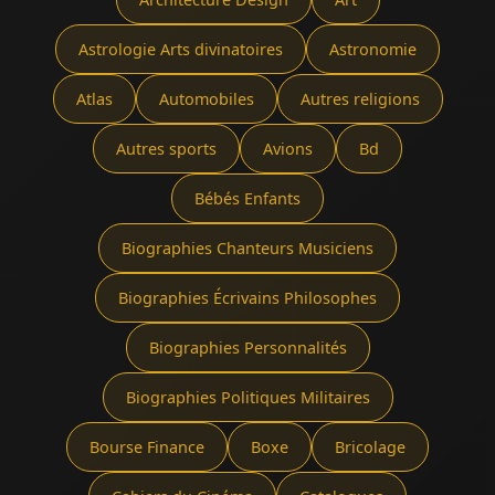
Astrologie Arts divinatoires
Astronomie
Atlas
Automobiles
Autres religions
Autres sports
Avions
Bd
Bébés Enfants
Biographies Chanteurs Musiciens
Biographies Écrivains Philosophes
Biographies Personnalités
Biographies Politiques Militaires
Bourse Finance
Boxe
Bricolage