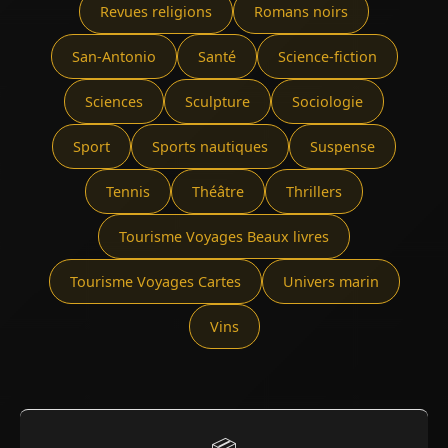
Revues religions
Romans noirs
San-Antonio
Santé
Science-fiction
Sciences
Sculpture
Sociologie
Sport
Sports nautiques
Suspense
Tennis
Théâtre
Thrillers
Tourisme Voyages Beaux livres
Tourisme Voyages Cartes
Univers marin
Vins