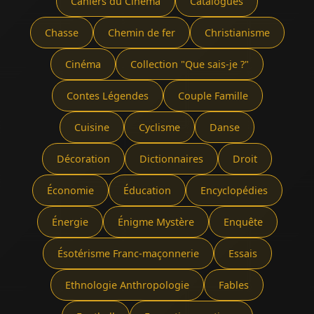
Cahiers du Cinéma
Catalogues
Chasse
Chemin de fer
Christianisme
Cinéma
Collection "Que sais-je ?"
Contes Légendes
Couple Famille
Cuisine
Cyclisme
Danse
Décoration
Dictionnaires
Droit
Économie
Éducation
Encyclopédies
Énergie
Énigme Mystère
Enquête
Ésotérisme Franc-maçonnerie
Essais
Ethnologie Anthropologie
Fables