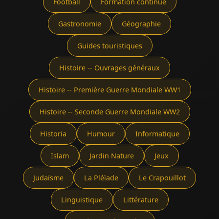
Football
Formation continue
Gastronomie
Géographie
Guides touristiques
Histoire -- Ouvrages généraux
Histoire -- Première Guerre Mondiale WW1
Histoire -- Seconde Guerre Mondiale WW2
Historia
Humour
Informatique
Islam
Jardin Nature
Jeux
Judaïsme
La Pléïade
Le Crapouillot
Linguistique
Littérature