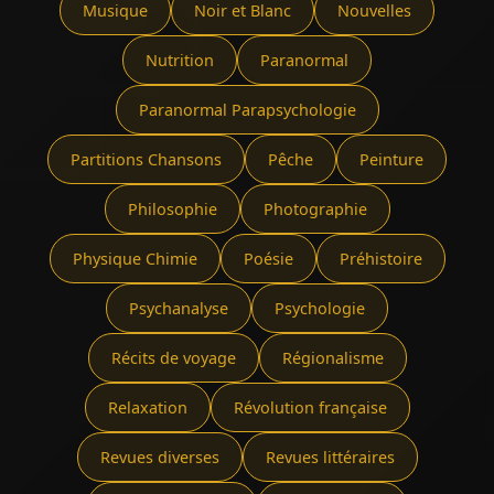
Musique
Noir et Blanc
Nouvelles
Nutrition
Paranormal
Paranormal Parapsychologie
Partitions Chansons
Pêche
Peinture
Philosophie
Photographie
Physique Chimie
Poésie
Préhistoire
Psychanalyse
Psychologie
Récits de voyage
Régionalisme
Relaxation
Révolution française
Revues diverses
Revues littéraires