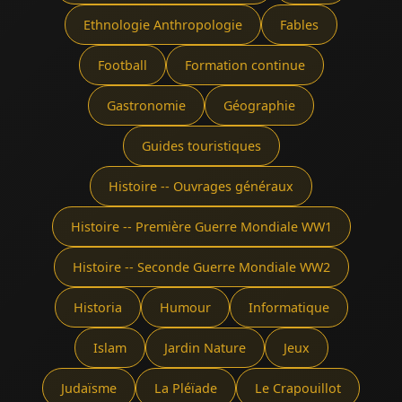
Ethnologie Anthropologie
Fables
Football
Formation continue
Gastronomie
Géographie
Guides touristiques
Histoire -- Ouvrages généraux
Histoire -- Première Guerre Mondiale WW1
Histoire -- Seconde Guerre Mondiale WW2
Historia
Humour
Informatique
Islam
Jardin Nature
Jeux
Judaïsme
La Pléïade
Le Crapouillot