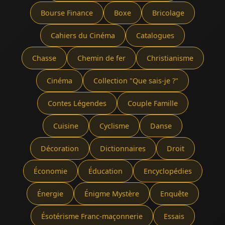
Bourse Finance
Boxe
Bricolage
Cahiers du Cinéma
Catalogues
Chasse
Chemin de fer
Christianisme
Cinéma
Collection "Que sais-je ?"
Contes Légendes
Couple Famille
Cuisine
Cyclisme
Danse
Décoration
Dictionnaires
Droit
Économie
Éducation
Encyclopédies
Énergie
Énigme Mystère
Enquête
Ésotérisme Franc-maçonnerie
Essais