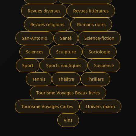
Revues diverses
Revues littéraires
Revues religions
Romans noirs
San-Antonio
Santé
Science-fiction
Sciences
Sculpture
Sociologie
Sport
Sports nautiques
Suspense
Tennis
Théâtre
Thrillers
Tourisme Voyages Beaux livres
Tourisme Voyages Cartes
Univers marin
Vins