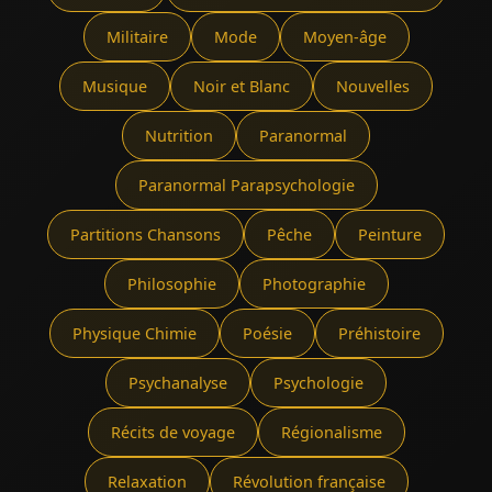
Militaire
Mode
Moyen-âge
Musique
Noir et Blanc
Nouvelles
Nutrition
Paranormal
Paranormal Parapsychologie
Partitions Chansons
Pêche
Peinture
Philosophie
Photographie
Physique Chimie
Poésie
Préhistoire
Psychanalyse
Psychologie
Récits de voyage
Régionalisme
Relaxation
Révolution française