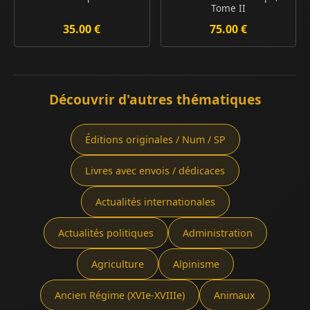
Tome II
35.00 €
75.00 €
Découvrir d'autres thématiques
Éditions originales / Num / SP
Livres avec envois / dédicaces
Actualités internationales
Actualités politiques
Administration
Agriculture
Alpinisme
Ancien Régime (XVIe-XVIIIe)
Animaux