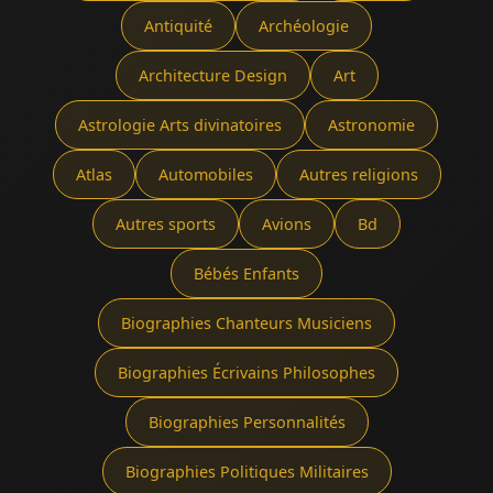
Antiquité
Archéologie
Architecture Design
Art
Astrologie Arts divinatoires
Astronomie
Atlas
Automobiles
Autres religions
Autres sports
Avions
Bd
Bébés Enfants
Biographies Chanteurs Musiciens
Biographies Écrivains Philosophes
Biographies Personnalités
Biographies Politiques Militaires