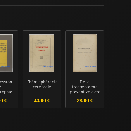
ession
L'hémisphérectomie
De la
e
cérébrale
trachéotomie
trophie
préventive avec
ulaire
tamponnement
00 €
40.00 €
28.00 €
 ch...
du phar...