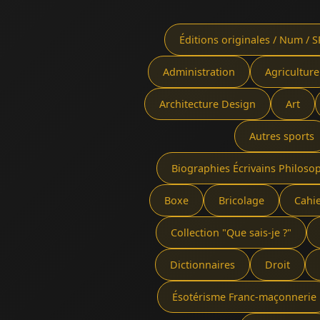
Éditions originales / Num / S
Administration
Agriculture
Architecture Design
Art
Autres sports
Biographies Écrivains Philoso
Boxe
Bricolage
Cahi
Collection "Que sais-je ?"
Dictionnaires
Droit
Ésotérisme Franc-maçonnerie