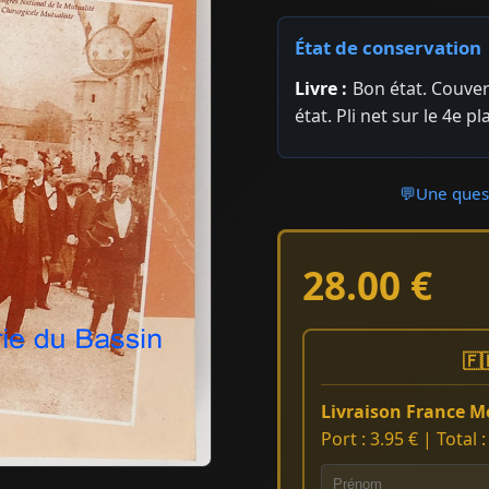
État de conservation
Livre :
Bon état. Couver
état. Pli net sur le 4e pl
💬
Une quest
28.00 €
🇫
Livraison France Mé
Port : 3.95 € | Total 