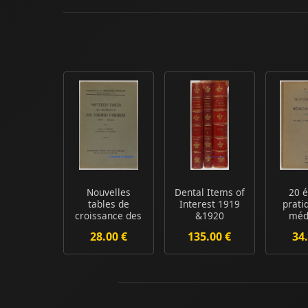
Nouvelles
Dental Items of
20 
tables de
Interest 1919
prati
croissance des
&1920
méd
écoliers
inf
28.00 €
135.00 €
34.
parisiens P...