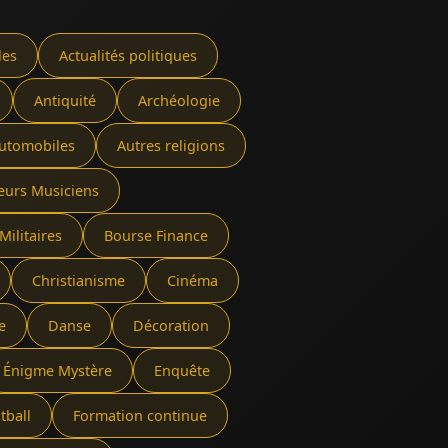
les
Actualités politiques
Antiquité
Archéologie
utomobiles
Autres religions
eurs Musiciens
Militaires
Bourse Finance
Christianisme
Cinéma
e
Danse
Décoration
Énigme Mystère
Enquête
tball
Formation continue