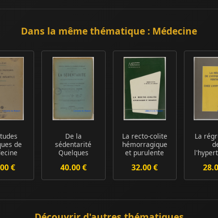
Dans la même thématique : Médecine
études
De la
La recto-colite
La régr
ques de
sédentarité
hémorragique
d
ecine
Quelques
et purulente
l'hyper
antile
considérations
(Ulcerative c...
ventric
00 €
40.00 €
32.00 €
28.
d'hygiène
gauche
Découvrir d'autres thématiques