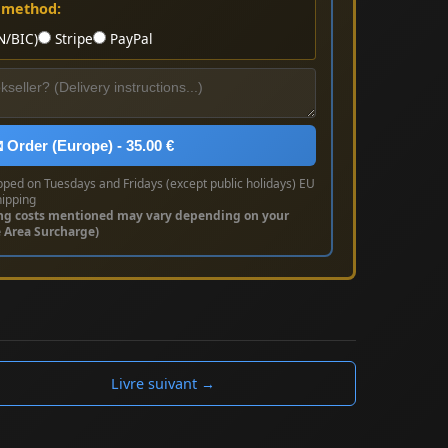
 method:
N/BIC)
Stripe
PayPal
 Order (Europe) - 35.00 €
pped on Tuesdays and Fridays (except public holidays) EU
hipping
ng costs mentioned may vary depending on your
e Area Surcharge)
Livre suivant →