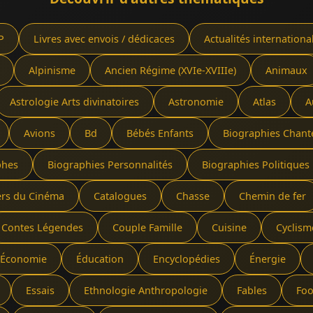
P
Livres avec envois / dédicaces
Actualités internationa
Alpinisme
Ancien Régime (XVIe-XVIIIe)
Animaux
Astrologie Arts divinatoires
Astronomie
Atlas
A
Avions
Bd
Bébés Enfants
Biographies Chant
phes
Biographies Personnalités
Biographies Politiques 
ers du Cinéma
Catalogues
Chasse
Chemin de fer
Contes Légendes
Couple Famille
Cuisine
Cyclism
Économie
Éducation
Encyclopédies
Énergie
Essais
Ethnologie Anthropologie
Fables
Foo