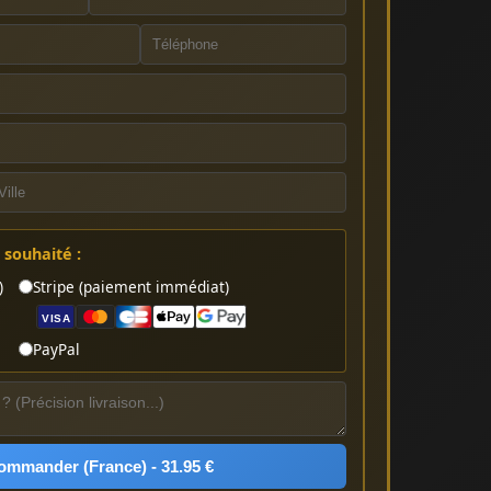
souhaité :
)
Stripe (paiement immédiat)
VISA
PayPal
ommander (France) - 31.95 €