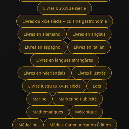
Livres du XVIIIe siècle
Livres du xixe siècle -- cuisine gastronomie
Livres en allemand
Livres en anglais
Livres en espagnol
Livres en italien
Livres en langues étrangères
Livres en néerlandais
Livres illustrés
Livres jusqu'au XVIIe siècle
Lots
Marine
Marketing Publicité
Mathématiques
Mécanique
Médecine
Médias Communication Édition