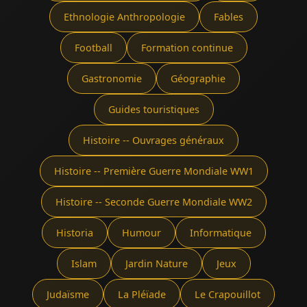
Ethnologie Anthropologie
Fables
Football
Formation continue
Gastronomie
Géographie
Guides touristiques
Histoire -- Ouvrages généraux
Histoire -- Première Guerre Mondiale WW1
Histoire -- Seconde Guerre Mondiale WW2
Historia
Humour
Informatique
Islam
Jardin Nature
Jeux
Judaïsme
La Pléïade
Le Crapouillot