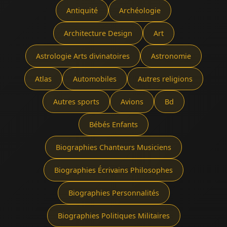
Antiquité
Archéologie
Architecture Design
Art
Astrologie Arts divinatoires
Astronomie
Atlas
Automobiles
Autres religions
Autres sports
Avions
Bd
Bébés Enfants
Biographies Chanteurs Musiciens
Biographies Écrivains Philosophes
Biographies Personnalités
Biographies Politiques Militaires