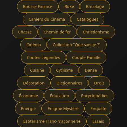
Bourse Finance
Boxe
Bricolage
Cahiers du Cinéma
Catalogues
Chasse
Chemin de fer
Christianisme
Cinéma
Collection "Que sais-je ?"
Contes Légendes
Couple Famille
Cuisine
Cyclisme
Danse
Décoration
Dictionnaires
Droit
Économie
Éducation
Encyclopédies
Énergie
Énigme Mystère
Enquête
Ésotérisme Franc-maçonnerie
Essais