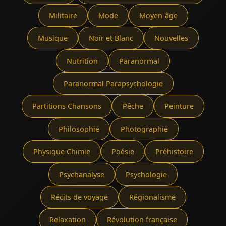
Militaire
Mode
Moyen-âge
Musique
Noir et Blanc
Nouvelles
Nutrition
Paranormal
Paranormal Parapsychologie
Partitions Chansons
Pêche
Peinture
Philosophie
Photographie
Physique Chimie
Poésie
Préhistoire
Psychanalyse
Psychologie
Récits de voyage
Régionalisme
Relaxation
Révolution française