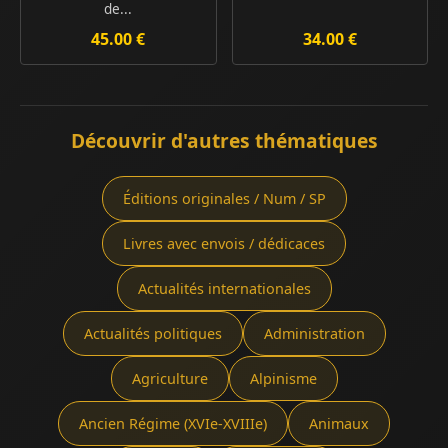
de...
45.00 €
34.00 €
Découvrir d'autres thématiques
Éditions originales / Num / SP
Livres avec envois / dédicaces
Actualités internationales
Actualités politiques
Administration
Agriculture
Alpinisme
Ancien Régime (XVIe-XVIIIe)
Animaux