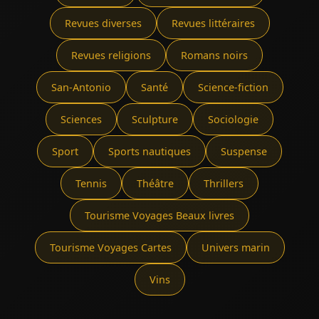
Revues diverses
Revues littéraires
Revues religions
Romans noirs
San-Antonio
Santé
Science-fiction
Sciences
Sculpture
Sociologie
Sport
Sports nautiques
Suspense
Tennis
Théâtre
Thrillers
Tourisme Voyages Beaux livres
Tourisme Voyages Cartes
Univers marin
Vins