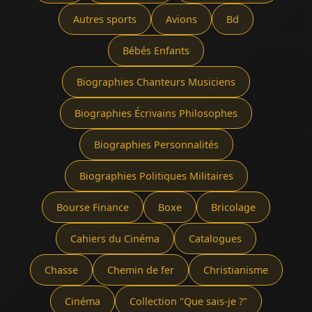
Autres sports
Avions
Bd
Bébés Enfants
Biographies Chanteurs Musiciens
Biographies Écrivains Philosophes
Biographies Personnalités
Biographies Politiques Militaires
Bourse Finance
Boxe
Bricolage
Cahiers du Cinéma
Catalogues
Chasse
Chemin de fer
Christianisme
Cinéma
Collection "Que sais-je ?"