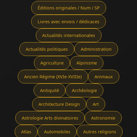
Éditions originales / Num / SP
Livres avec envois / dédicaces
Actualités internationales
Actualités politiques
Administration
Agriculture
Alpinisme
Ancien Régime (XVIe-XVIIIe)
Animaux
Antiquité
Archéologie
Architecture Design
Art
Astrologie Arts divinatoires
Astronomie
Atlas
Automobiles
Autres religions