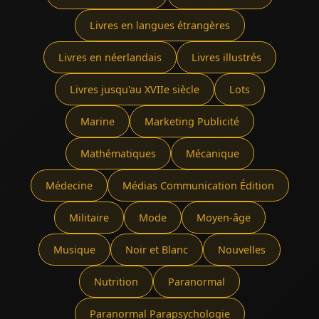
Livres en langues étrangères
Livres en néerlandais
Livres illustrés
Livres jusqu'au XVIIe siècle
Lots
Marine
Marketing Publicité
Mathématiques
Mécanique
Médecine
Médias Communication Édition
Militaire
Mode
Moyen-âge
Musique
Noir et Blanc
Nouvelles
Nutrition
Paranormal
Paranormal Parapsychologie