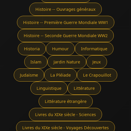
Histoire -- Ouvrages généraux
Histoire -- Première Guerre Mondiale WW1
Histoire -- Seconde Guerre Mondiale WW2
Historia
Humour
Informatique
Islam
Jardin Nature
Jeux
Judaïsme
La Pléïade
Le Crapouillot
Linguistique
Littérature
Littérature étrangère
Livres du XIXe siècle - Sciences
Livres du XIXe siècle - Voyages Découvertes