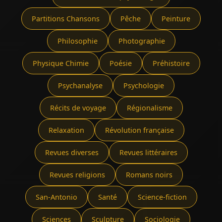
Partitions Chansons
Pêche
Peinture
Philosophie
Photographie
Physique Chimie
Poésie
Préhistoire
Psychanalyse
Psychologie
Récits de voyage
Régionalisme
Relaxation
Révolution française
Revues diverses
Revues littéraires
Revues religions
Romans noirs
San-Antonio
Santé
Science-fiction
Sciences
Sculpture
Sociologie