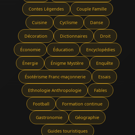
Contes Légendes
Couple Famille
Cuisine
Cyclisme
Danse
Décoration
Dictionnaires
Droit
Économie
Éducation
Encyclopédies
Énergie
Énigme Mystère
Enquête
Ésotérisme Franc-maçonnerie
Essais
Ethnologie Anthropologie
Fables
Football
Formation continue
Gastronomie
Géographie
Guides touristiques