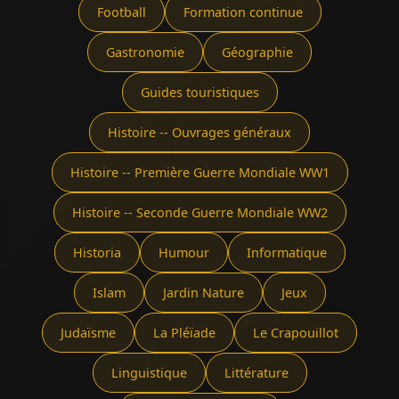
Football
Formation continue
Gastronomie
Géographie
Guides touristiques
Histoire -- Ouvrages généraux
Histoire -- Première Guerre Mondiale WW1
Histoire -- Seconde Guerre Mondiale WW2
Historia
Humour
Informatique
Islam
Jardin Nature
Jeux
Judaïsme
La Pléïade
Le Crapouillot
Linguistique
Littérature