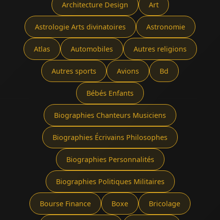
Architecture Design
Art
Astrologie Arts divinatoires
Astronomie
Atlas
Automobiles
Autres religions
Autres sports
Avions
Bd
Bébés Enfants
Biographies Chanteurs Musiciens
Biographies Écrivains Philosophes
Biographies Personnalités
Biographies Politiques Militaires
Bourse Finance
Boxe
Bricolage