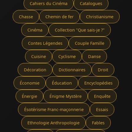
Cahiers du Cinéma
Catalogues
Chasse
Chemin de fer
Christianisme
Cinéma
Collection "Que sais-je ?"
Contes Légendes
Couple Famille
Cuisine
Cyclisme
Danse
Décoration
Dictionnaires
Droit
Économie
Éducation
Encyclopédies
Énergie
Énigme Mystère
Enquête
Ésotérisme Franc-maçonnerie
Essais
Ethnologie Anthropologie
Fables