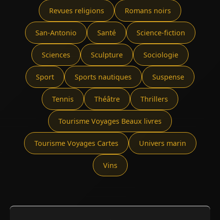
Revues religions
Romans noirs
San-Antonio
Santé
Science-fiction
Sciences
Sculpture
Sociologie
Sport
Sports nautiques
Suspense
Tennis
Théâtre
Thrillers
Tourisme Voyages Beaux livres
Tourisme Voyages Cartes
Univers marin
Vins