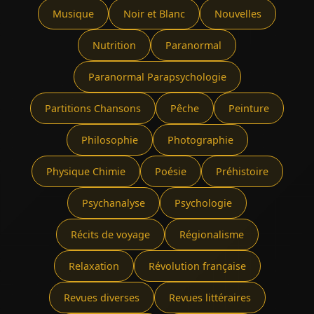
Musique
Noir et Blanc
Nouvelles
Nutrition
Paranormal
Paranormal Parapsychologie
Partitions Chansons
Pêche
Peinture
Philosophie
Photographie
Physique Chimie
Poésie
Préhistoire
Psychanalyse
Psychologie
Récits de voyage
Régionalisme
Relaxation
Révolution française
Revues diverses
Revues littéraires