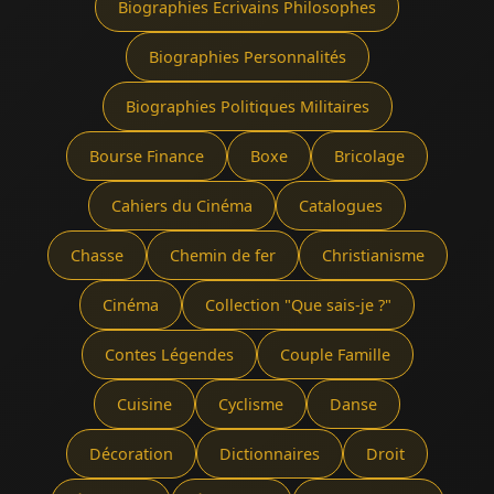
Biographies Écrivains Philosophes
Biographies Personnalités
Biographies Politiques Militaires
Bourse Finance
Boxe
Bricolage
Cahiers du Cinéma
Catalogues
Chasse
Chemin de fer
Christianisme
Cinéma
Collection "Que sais-je ?"
Contes Légendes
Couple Famille
Cuisine
Cyclisme
Danse
Décoration
Dictionnaires
Droit