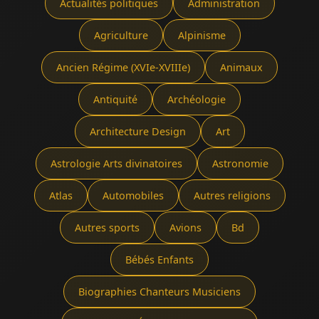
Actualités politiques
Administration
Agriculture
Alpinisme
Ancien Régime (XVIe-XVIIIe)
Animaux
Antiquité
Archéologie
Architecture Design
Art
Astrologie Arts divinatoires
Astronomie
Atlas
Automobiles
Autres religions
Autres sports
Avions
Bd
Bébés Enfants
Biographies Chanteurs Musiciens