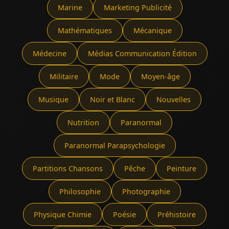
Marine
Marketing Publicité
Mathématiques
Mécanique
Médecine
Médias Communication Édition
Militaire
Mode
Moyen-âge
Musique
Noir et Blanc
Nouvelles
Nutrition
Paranormal
Paranormal Parapsychologie
Partitions Chansons
Pêche
Peinture
Philosophie
Photographie
Physique Chimie
Poésie
Préhistoire