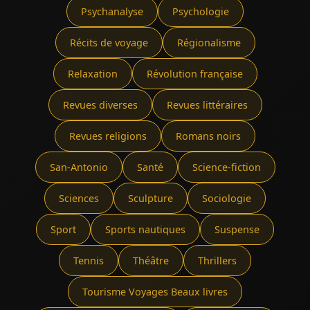
Psychanalyse
Psychologie
Récits de voyage
Régionalisme
Relaxation
Révolution française
Revues diverses
Revues littéraires
Revues religions
Romans noirs
San-Antonio
Santé
Science-fiction
Sciences
Sculpture
Sociologie
Sport
Sports nautiques
Suspense
Tennis
Théâtre
Thrillers
Tourisme Voyages Beaux livres