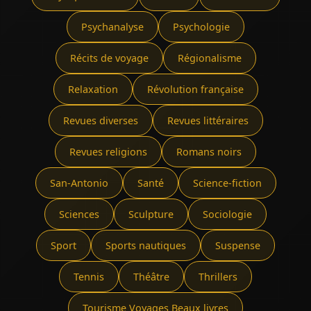
Psychanalyse
Psychologie
Récits de voyage
Régionalisme
Relaxation
Révolution française
Revues diverses
Revues littéraires
Revues religions
Romans noirs
San-Antonio
Santé
Science-fiction
Sciences
Sculpture
Sociologie
Sport
Sports nautiques
Suspense
Tennis
Théâtre
Thrillers
Tourisme Voyages Beaux livres