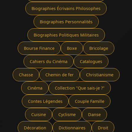
Biographies Écrivains Philosophes
Biographies Personnalités
Biographies Politiques Militaires
Bourse Finance
Boxe
Bricolage
Cahiers du Cinéma
Catalogues
Chasse
Chemin de fer
Christianisme
Cinéma
Collection "Que sais-je ?"
Contes Légendes
Couple Famille
Cuisine
Cyclisme
Danse
Décoration
Dictionnaires
Droit