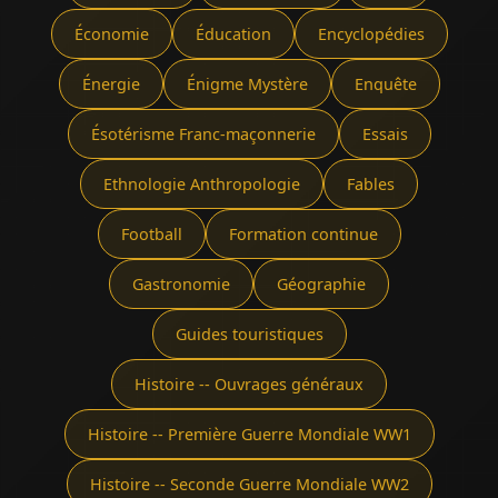
Économie
Éducation
Encyclopédies
Énergie
Énigme Mystère
Enquête
Ésotérisme Franc-maçonnerie
Essais
Ethnologie Anthropologie
Fables
Football
Formation continue
Gastronomie
Géographie
Guides touristiques
Histoire -- Ouvrages généraux
Histoire -- Première Guerre Mondiale WW1
Histoire -- Seconde Guerre Mondiale WW2