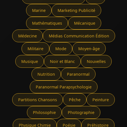
Marine
Marketing Publicité
Mathématiques
Mécanique
Médecine
Médias Communication Édition
Militaire
Mode
Moyen-âge
Musique
Noir et Blanc
Nouvelles
Nutrition
Paranormal
Paranormal Parapsychologie
Partitions Chansons
Pêche
Peinture
Philosophie
Photographie
Physique Chimie
Poésie
Préhistoire