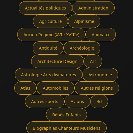
Actualités politiques
Administration
Agriculture
Alpinisme
Ancien Régime (XVIe-XVIIIe)
Animaux
Antiquité
Archéologie
Architecture Design
Art
Astrologie Arts divinatoires
Astronomie
Atlas
Automobiles
Autres religions
Autres sports
Avions
Bd
Bébés Enfants
Biographies Chanteurs Musiciens