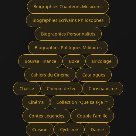
Biographies Chanteurs Musiciens
Biographies Écrivains Philosophes
Biographies Personnalités
Biographies Politiques Militaires
Bourse Finance
Boxe
Bricolage
Cahiers du Cinéma
Catalogues
Chasse
Chemin de fer
Christianisme
Cinéma
Collection "Que sais-je ?"
Contes Légendes
Couple Famille
Cuisine
Cyclisme
Danse