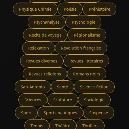
Physique Chimie
Poésie
Préhistoire
Psychanalyse
Psychologie
Récits de voyage
Régionalisme
Relaxation
Révolution française
Revues diverses
Revues littéraires
Revues religions
Romans noirs
San-Antonio
Santé
Science-fiction
Sciences
Sculpture
Sociologie
Sport
Sports nautiques
Suspense
Tennis
Théâtre
Thrillers