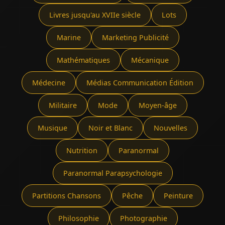
Livres jusqu'au XVIIe siècle
Lots
Marine
Marketing Publicité
Mathématiques
Mécanique
Médecine
Médias Communication Édition
Militaire
Mode
Moyen-âge
Musique
Noir et Blanc
Nouvelles
Nutrition
Paranormal
Paranormal Parapsychologie
Partitions Chansons
Pêche
Peinture
Philosophie
Photographie