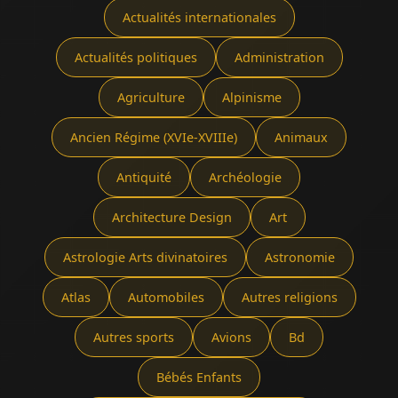
Actualités internationales
Actualités politiques
Administration
Agriculture
Alpinisme
Ancien Régime (XVIe-XVIIIe)
Animaux
Antiquité
Archéologie
Architecture Design
Art
Astrologie Arts divinatoires
Astronomie
Atlas
Automobiles
Autres religions
Autres sports
Avions
Bd
Bébés Enfants