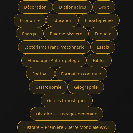
Décoration
Dictionnaires
Droit
Économie
Éducation
Encyclopédies
Énergie
Énigme Mystère
Enquête
Ésotérisme Franc-maçonnerie
Essais
Ethnologie Anthropologie
Fables
Football
Formation continue
Gastronomie
Géographie
Guides touristiques
Histoire -- Ouvrages généraux
Histoire -- Première Guerre Mondiale WW1