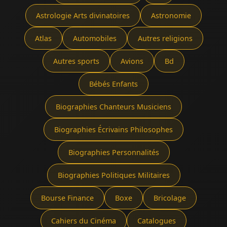
Astrologie Arts divinatoires
Astronomie
Atlas
Automobiles
Autres religions
Autres sports
Avions
Bd
Bébés Enfants
Biographies Chanteurs Musiciens
Biographies Écrivains Philosophes
Biographies Personnalités
Biographies Politiques Militaires
Bourse Finance
Boxe
Bricolage
Cahiers du Cinéma
Catalogues