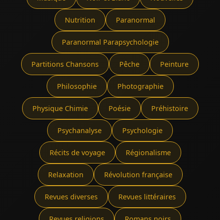
Nutrition
Paranormal
Paranormal Parapsychologie
Partitions Chansons
Pêche
Peinture
Philosophie
Photographie
Physique Chimie
Poésie
Préhistoire
Psychanalyse
Psychologie
Récits de voyage
Régionalisme
Relaxation
Révolution française
Revues diverses
Revues littéraires
Revues religions
Romans noirs