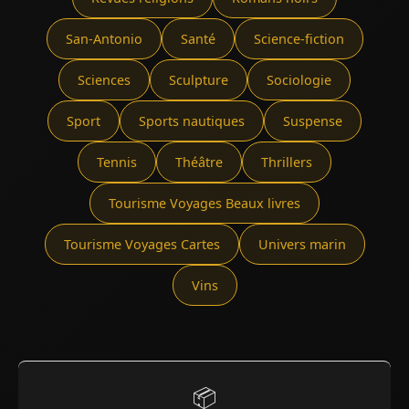
San-Antonio
Santé
Science-fiction
Sciences
Sculpture
Sociologie
Sport
Sports nautiques
Suspense
Tennis
Théâtre
Thrillers
Tourisme Voyages Beaux livres
Tourisme Voyages Cartes
Univers marin
Vins
📦