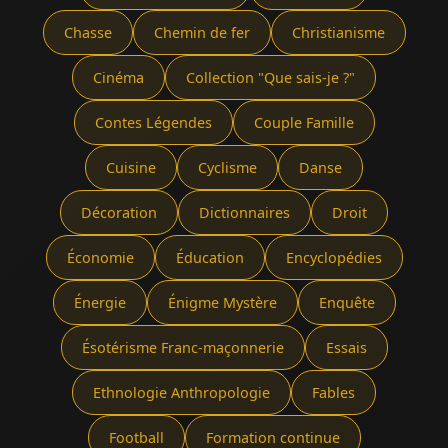
Chasse
Chemin de fer
Christianisme
Cinéma
Collection "Que sais-je ?"
Contes Légendes
Couple Famille
Cuisine
Cyclisme
Danse
Décoration
Dictionnaires
Droit
Économie
Éducation
Encyclopédies
Énergie
Énigme Mystère
Enquête
Ésotérisme Franc-maçonnerie
Essais
Ethnologie Anthropologie
Fables
Football
Formation continue