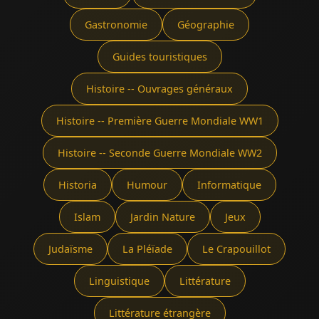
Gastronomie
Géographie
Guides touristiques
Histoire -- Ouvrages généraux
Histoire -- Première Guerre Mondiale WW1
Histoire -- Seconde Guerre Mondiale WW2
Historia
Humour
Informatique
Islam
Jardin Nature
Jeux
Judaïsme
La Pléïade
Le Crapouillot
Linguistique
Littérature
Littérature étrangère