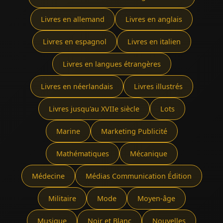
Livres en allemand
Livres en anglais
Livres en espagnol
Livres en italien
Livres en langues étrangères
Livres en néerlandais
Livres illustrés
Livres jusqu'au XVIIe siècle
Lots
Marine
Marketing Publicité
Mathématiques
Mécanique
Médecine
Médias Communication Édition
Militaire
Mode
Moyen-âge
Musique
Noir et Blanc
Nouvelles