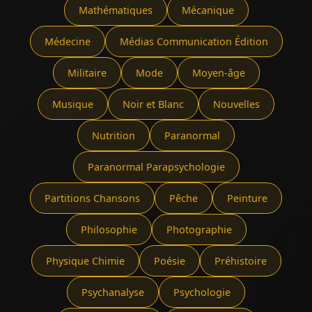
Mathématiques
Mécanique
Médecine
Médias Communication Édition
Militaire
Mode
Moyen-âge
Musique
Noir et Blanc
Nouvelles
Nutrition
Paranormal
Paranormal Parapsychologie
Partitions Chansons
Pêche
Peinture
Philosophie
Photographie
Physique Chimie
Poésie
Préhistoire
Psychanalyse
Psychologie