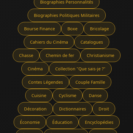
Biographies Personnalités
Biographies Politiques Militaires
Bourse Finance
Boxe
Bricolage
Cahiers du Cinéma
Catalogues
Chasse
Chemin de fer
Christianisme
Cinéma
Collection "Que sais-je ?"
Contes Légendes
Couple Famille
Cuisine
Cyclisme
Danse
Décoration
Dictionnaires
Droit
Économie
Éducation
Encyclopédies