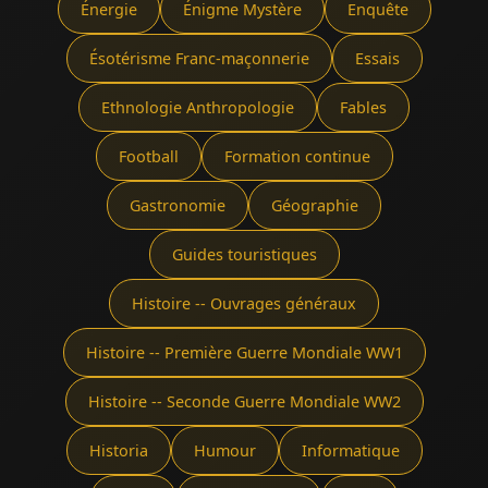
Énergie
Énigme Mystère
Enquête
Ésotérisme Franc-maçonnerie
Essais
Ethnologie Anthropologie
Fables
Football
Formation continue
Gastronomie
Géographie
Guides touristiques
Histoire -- Ouvrages généraux
Histoire -- Première Guerre Mondiale WW1
Histoire -- Seconde Guerre Mondiale WW2
Historia
Humour
Informatique