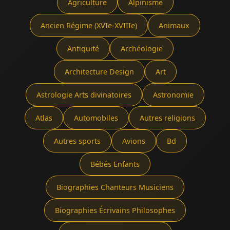
Agriculture
Alpinisme
Ancien Régime (XVIe-XVIIIe)
Animaux
Antiquité
Archéologie
Architecture Design
Art
Astrologie Arts divinatoires
Astronomie
Atlas
Automobiles
Autres religions
Autres sports
Avions
Bd
Bébés Enfants
Biographies Chanteurs Musiciens
Biographies Écrivains Philosophes