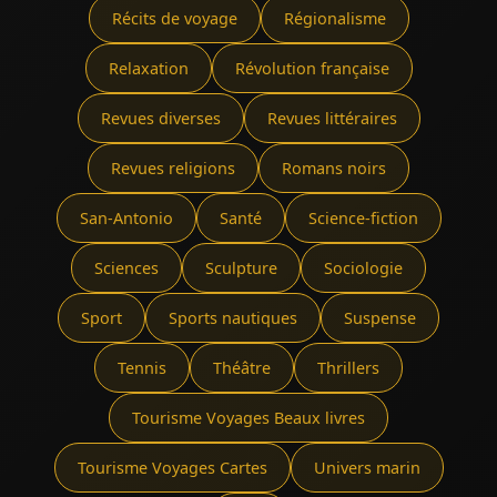
Récits de voyage
Régionalisme
Relaxation
Révolution française
Revues diverses
Revues littéraires
Revues religions
Romans noirs
San-Antonio
Santé
Science-fiction
Sciences
Sculpture
Sociologie
Sport
Sports nautiques
Suspense
Tennis
Théâtre
Thrillers
Tourisme Voyages Beaux livres
Tourisme Voyages Cartes
Univers marin