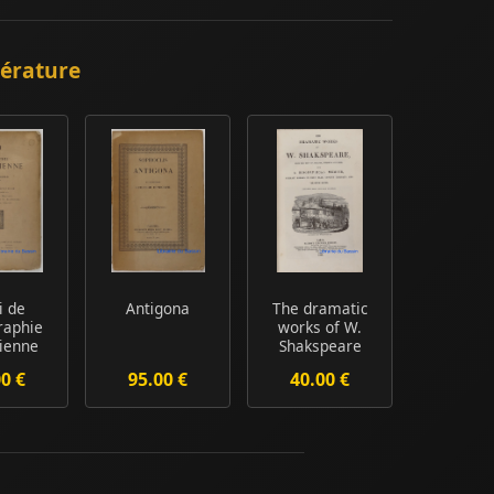
térature
i de
Antigona
The dramatic
raphie
works of W.
ienne
Shakspeare
ième
00 €
95.00 €
40.00 €
cule