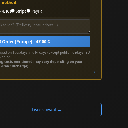
 method:
N/BIC)
Stripe
PayPal
 Order (Europe) - 47.00 €
pped on Tuesdays and Fridays (except public holidays) EU
hipping
ng costs mentioned may vary depending on your
e Area Surcharge)
Livre suivant →