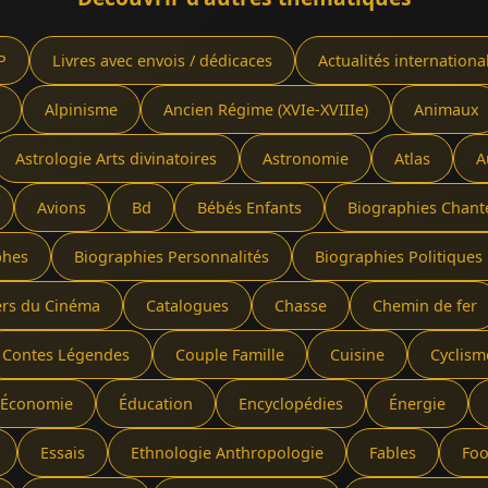
P
Livres avec envois / dédicaces
Actualités internationa
Alpinisme
Ancien Régime (XVIe-XVIIIe)
Animaux
Astrologie Arts divinatoires
Astronomie
Atlas
A
Avions
Bd
Bébés Enfants
Biographies Chant
phes
Biographies Personnalités
Biographies Politiques 
ers du Cinéma
Catalogues
Chasse
Chemin de fer
Contes Légendes
Couple Famille
Cuisine
Cyclism
Économie
Éducation
Encyclopédies
Énergie
Essais
Ethnologie Anthropologie
Fables
Foo