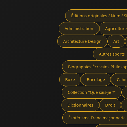
Éditions originales / Num / S
Administration
Agriculture
Architecture Design
Art
Autres sports
Biographies Écrivains Philoso
Boxe
Bricolage
Cahi
Collection "Que sais-je ?"
Dictionnaires
Droit
Ésotérisme Franc-maçonnerie