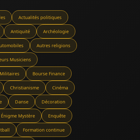
les
Actualités politiques
Antiquité
Archéologie
utomobiles
Autres religions
eurs Musiciens
Militaires
Bourse Finance
Christianisme
Cinéma
e
Danse
Décoration
Énigme Mystère
Enquête
tball
Formation continue