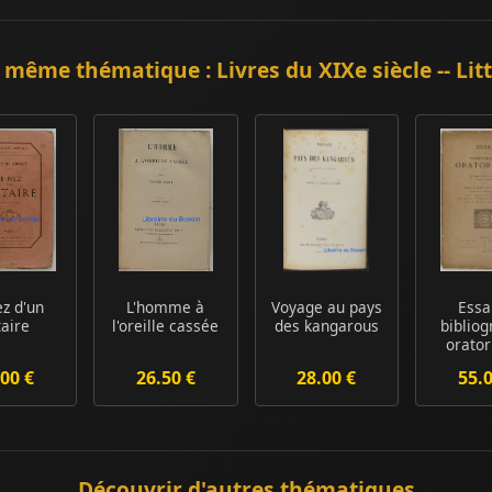
 même thématique : Livres du XIXe siècle -- Lit
ez d'un
L'homme à
Voyage au pays
Essa
taire
l'oreille cassée
des kangarous
bibliog
orator
Trois
00 €
26.50 €
28.00 €
55.
fasci
Découvrir d'autres thématiques