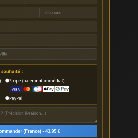
souhaité :
)
Stripe (paiement immédiat)
VISA
PayPal
ommander (France) - 43.95 €