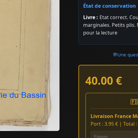
État de conservation
Livre :
Etat correct. Co
marginales. Petits plis
pour la lecture
💬
Une quest
40.00 €
🇫
Livraison France Mé
Port : 3.95 € | Total 