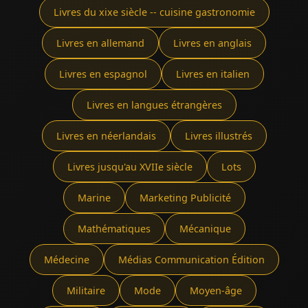
Livres du xixe siècle -- cuisine gastronomie
Livres en allemand
Livres en anglais
Livres en espagnol
Livres en italien
Livres en langues étrangères
Livres en néerlandais
Livres illustrés
Livres jusqu'au XVIIe siècle
Lots
Marine
Marketing Publicité
Mathématiques
Mécanique
Médecine
Médias Communication Édition
Militaire
Mode
Moyen-âge