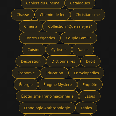
Cahiers du Cinéma
Catalogues
Chasse
Chemin de fer
Christianisme
Cinéma
Collection "Que sais-je ?"
Contes Légendes
Couple Famille
Cuisine
Cyclisme
Danse
Décoration
Dictionnaires
Droit
Économie
Éducation
Encyclopédies
Énergie
Énigme Mystère
Enquête
Ésotérisme Franc-maçonnerie
Essais
Ethnologie Anthropologie
Fables