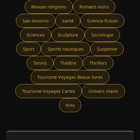
Revues religions
Romans noirs
San-Antonio
Santé
Science-fiction
Sciences
Sculpture
Sociologie
Sport
Sports nautiques
Suspense
Tennis
Théâtre
Thrillers
Tourisme Voyages Beaux livres
Tourisme Voyages Cartes
Univers marin
Vins