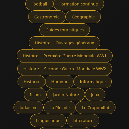
Football
Formation continue
Gastronomie
Géographie
Guides touristiques
Histoire -- Ouvrages généraux
Histoire -- Première Guerre Mondiale WW1
Histoire -- Seconde Guerre Mondiale WW2
Historia
Humour
Informatique
Islam
Jardin Nature
Jeux
Judaïsme
La Pléïade
Le Crapouillot
Linguistique
Littérature