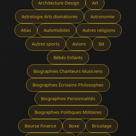
Architecture Design
Art
Astrologie Arts divinatoires
Astronomie
Atlas
Automobiles
Autres religions
Autres sports
Avions
Bd
Bébés Enfants
Biographies Chanteurs Musiciens
Biographies Écrivains Philosophes
Biographies Personnalités
Biographies Politiques Militaires
Bourse Finance
Boxe
Bricolage