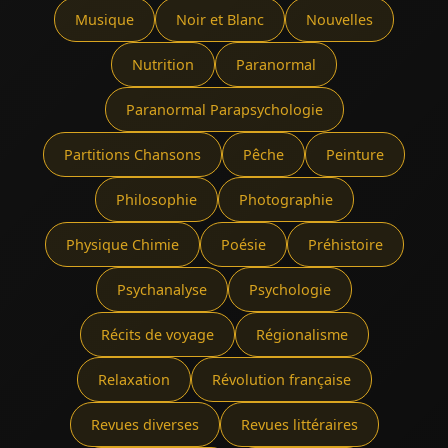
Musique
Noir et Blanc
Nouvelles
Nutrition
Paranormal
Paranormal Parapsychologie
Partitions Chansons
Pêche
Peinture
Philosophie
Photographie
Physique Chimie
Poésie
Préhistoire
Psychanalyse
Psychologie
Récits de voyage
Régionalisme
Relaxation
Révolution française
Revues diverses
Revues littéraires