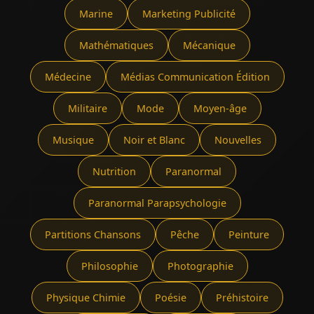
Marine
Marketing Publicité
Mathématiques
Mécanique
Médecine
Médias Communication Édition
Militaire
Mode
Moyen-âge
Musique
Noir et Blanc
Nouvelles
Nutrition
Paranormal
Paranormal Parapsychologie
Partitions Chansons
Pêche
Peinture
Philosophie
Photographie
Physique Chimie
Poésie
Préhistoire