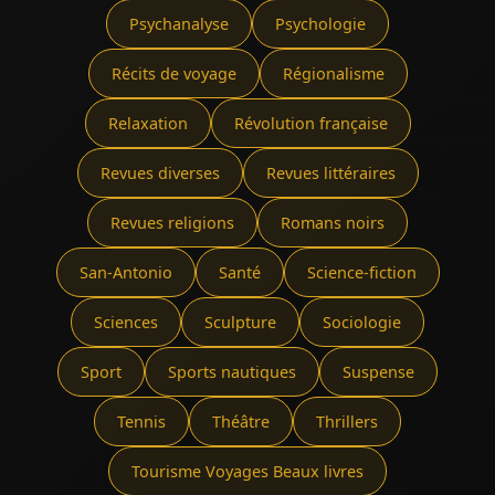
Psychanalyse
Psychologie
Récits de voyage
Régionalisme
Relaxation
Révolution française
Revues diverses
Revues littéraires
Revues religions
Romans noirs
San-Antonio
Santé
Science-fiction
Sciences
Sculpture
Sociologie
Sport
Sports nautiques
Suspense
Tennis
Théâtre
Thrillers
Tourisme Voyages Beaux livres