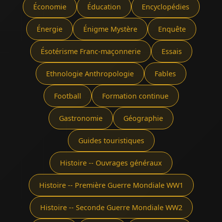
Économie
Éducation
Encyclopédies
Énergie
Énigme Mystère
Enquête
Ésotérisme Franc-maçonnerie
Essais
Ethnologie Anthropologie
Fables
Football
Formation continue
Gastronomie
Géographie
Guides touristiques
Histoire -- Ouvrages généraux
Histoire -- Première Guerre Mondiale WW1
Histoire -- Seconde Guerre Mondiale WW2