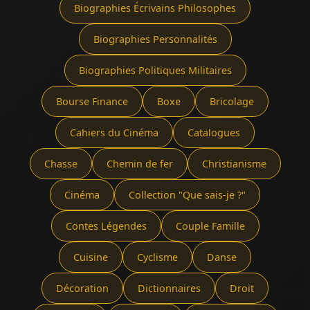
Biographies Écrivains Philosophes
Biographies Personnalités
Biographies Politiques Militaires
Bourse Finance
Boxe
Bricolage
Cahiers du Cinéma
Catalogues
Chasse
Chemin de fer
Christianisme
Cinéma
Collection "Que sais-je ?"
Contes Légendes
Couple Famille
Cuisine
Cyclisme
Danse
Décoration
Dictionnaires
Droit