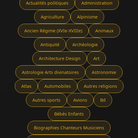
Actualités politiques
Administration
Agriculture
Alpinisme
Ancien Régime (XVIe-XVIIIe)
Animaux
Antiquité
Archéologie
Architecture Design
Art
Astrologie Arts divinatoires
Astronomie
Atlas
Automobiles
Autres religions
Autres sports
Avions
Bd
Bébés Enfants
Biographies Chanteurs Musiciens