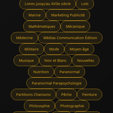
Livres jusqu'au XVIIe siècle
Lots
Marine
Marketing Publicité
Mathématiques
Mécanique
Médecine
Médias Communication Édition
Militaire
Mode
Moyen-âge
Musique
Noir et Blanc
Nouvelles
Nutrition
Paranormal
Paranormal Parapsychologie
Partitions Chansons
Pêche
Peinture
Philosophie
Photographie