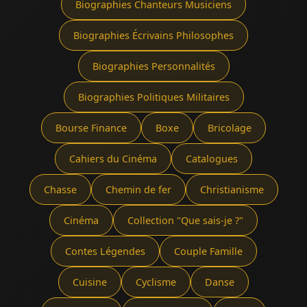
Biographies Chanteurs Musiciens
Biographies Écrivains Philosophes
Biographies Personnalités
Biographies Politiques Militaires
Bourse Finance
Boxe
Bricolage
Cahiers du Cinéma
Catalogues
Chasse
Chemin de fer
Christianisme
Cinéma
Collection "Que sais-je ?"
Contes Légendes
Couple Famille
Cuisine
Cyclisme
Danse