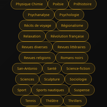
Physique Chimie
Poésie
Préhistoire
Psychanalyse
Psychologie
Récits de voyage
Régionalisme
Relaxation
Révolution française
Revues diverses
Revues littéraires
Revues religions
Romans noirs
San-Antonio
Santé
Science-fiction
Sciences
Sculpture
Sociologie
Sport
Sports nautiques
Suspense
Tennis
Théâtre
Thrillers