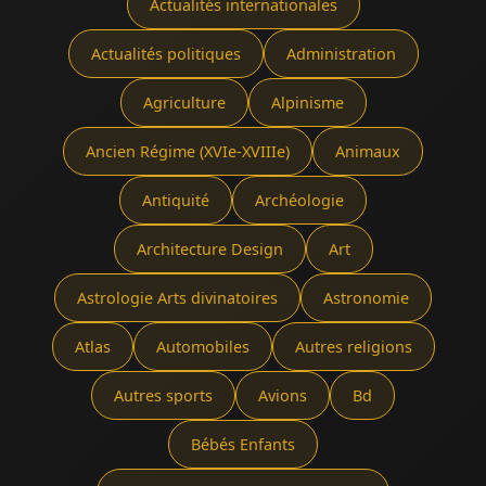
Actualités internationales
Actualités politiques
Administration
Agriculture
Alpinisme
Ancien Régime (XVIe-XVIIIe)
Animaux
Antiquité
Archéologie
Architecture Design
Art
Astrologie Arts divinatoires
Astronomie
Atlas
Automobiles
Autres religions
Autres sports
Avions
Bd
Bébés Enfants