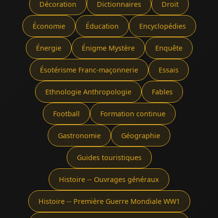
Décoration
Dictionnaires
Droit
Économie
Éducation
Encyclopédies
Énergie
Énigme Mystère
Enquête
Ésotérisme Franc-maçonnerie
Essais
Ethnologie Anthropologie
Fables
Football
Formation continue
Gastronomie
Géographie
Guides touristiques
Histoire -- Ouvrages généraux
Histoire -- Première Guerre Mondiale WW1