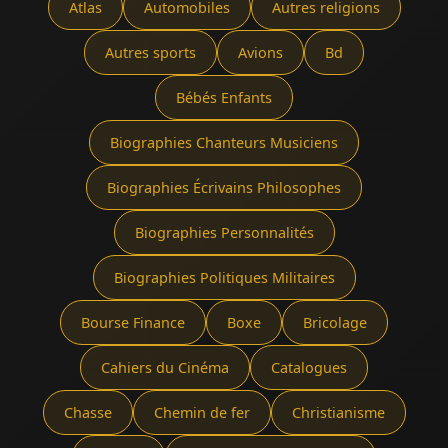
Atlas
Automobiles
Autres religions
Autres sports
Avions
Bd
Bébés Enfants
Biographies Chanteurs Musiciens
Biographies Écrivains Philosophes
Biographies Personnalités
Biographies Politiques Militaires
Bourse Finance
Boxe
Bricolage
Cahiers du Cinéma
Catalogues
Chasse
Chemin de fer
Christianisme