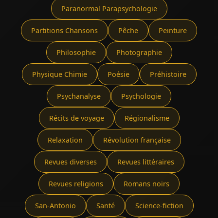
Paranormal Parapsychologie
Partitions Chansons
Pêche
Peinture
Philosophie
Photographie
Physique Chimie
Poésie
Préhistoire
Psychanalyse
Psychologie
Récits de voyage
Régionalisme
Relaxation
Révolution française
Revues diverses
Revues littéraires
Revues religions
Romans noirs
San-Antonio
Santé
Science-fiction