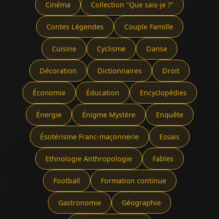
Cinéma
Collection "Que sais-je ?"
Contes Légendes
Couple Famille
Cuisine
Cyclisme
Danse
Décoration
Dictionnaires
Droit
Économie
Éducation
Encyclopédies
Énergie
Énigme Mystère
Enquête
Ésotérisme Franc-maçonnerie
Essais
Ethnologie Anthropologie
Fables
Football
Formation continue
Gastronomie
Géographie