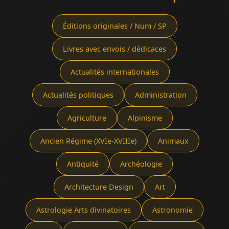
Éditions originales / Num / SP
Livres avec envois / dédicaces
Actualités internationales
Actualités politiques
Administration
Agriculture
Alpinisme
Ancien Régime (XVIe-XVIIIe)
Animaux
Antiquité
Archéologie
Architecture Design
Art
Astrologie Arts divinatoires
Astronomie